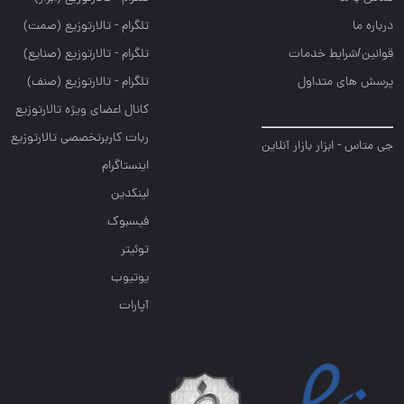
درباره ما
تلگرام - تالارتوزيع (صمت)
قوانین/شرایط خدمات
تلگرام - تالارتوزيع (صنايع)
پرسش های متداول
تلگرام - تالارتوزیع (صنف)
کانال اعضای ویژه تالارتوزیع
ربات کاربرتخصصی تالارتوزیع
جی متاس - ابزار بازار آنلاین
اینستاگرام
لینکدین
فیسبوک
توئیتر
یوتیوب
آپارات