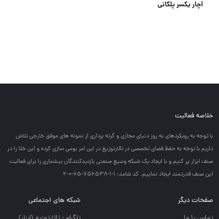
متر اندازه گیری
خلاصه فعالیت
با توجه به رويكردهاي به روز دنياي مجازي و گرته برداري از نمونه هاي موفق خارجي تلاش
داريم با توجه به حفظ فضاي تخصصي در تالارتوزيع در اين امر بومي سازي كرده و اين خلا را در
صنف ابزار پر كنيم و با ايجاد يك شبكه وسيع صنعتي بازديدكنندگان بيشماري را براي فعاليت
اين صنف قدرتمند ايجاد نماييم. کد شامد: 1-1-756538-65-0-2
صفحات دیگر
شبکه های اجتماعی
تماس با ما
تلگرام - تالارتوزيع (ابزار)