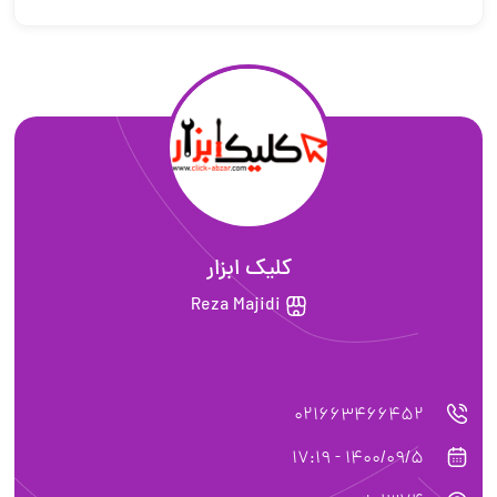
کلیک ابزار
Reza Majidi
021663466452
1400/09/5 - 17:19