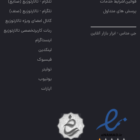
قوانین/شرایط خدمات
تلگرام - تالارتوزيع (صنايع)
پرسش های متداول
تلگرام - تالارتوزیع (صنف)
کانال اعضای ویژه تالارتوزیع
ربات کاربرتخصصی تالارتوزیع
جی متاس - ابزار بازار آنلاین
اینستاگرام
لینکدین
فیسبوک
توئیتر
یوتیوب
آپارات