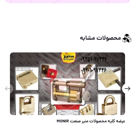
محصولات مشابه
### پخش محصولات_سه قاف ایرانی# در مدلهای_ گرد_پشت بسته_استوانه #کتابی_مکعب_قفل دیسک ###جنس ایرانی_با