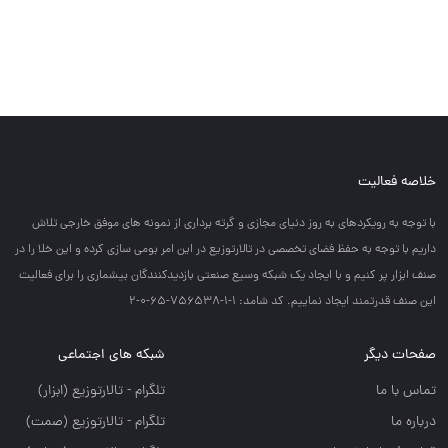
خلاصه فعالیت
با توجه به رويكردهاي به روز دنياي مجازي و گرته برداري از نمونه هاي موفق خارجي تلاش
داريم با توجه به حفظ فضاي تخصصي در تالارتوزيع در اين امر بومي سازي كرده و اين خلا را در
صنف ابزار پر كنيم و با ايجاد يك شبكه وسيع صنعتي بازديدكنندگان بيشماري را براي فعاليت
اين صنف قدرتمند ايجاد نماييم. کد شامد: 1-1-756538-65-0-2
صفحات دیگر
شبکه های اجتماعی
تماس با ما
تلگرام - تالارتوزيع (ابزار)
درباره ما
تلگرام - تالارتوزيع (صمت)