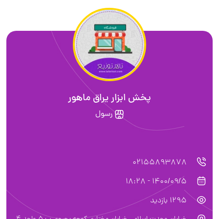
پخش ابزار یراق ماهور
رسول
02155893878
1400/09/5 - 18:28
1295 بازدید