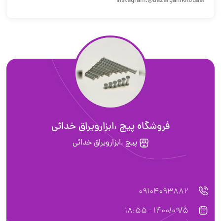
Instagram:@bazarganikhodaei
فروشگاه پيچ ،ابزارويراق خدائى
پيچ ،ابزارويراق خدائى
09104093882
1400/09/5 - 18:55