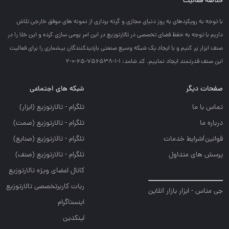
خلاصه فعالیت
با توجه به رويكردهاي به روز دنياي مجازي و گرته برداري از نمونه هاي موفق خارجي تلاش
داريم با توجه به حفظ فضاي تخصصي در تالارتوزيع در اين امر بومي سازي كرده و اين خلا را در
صنف ابزار پر كنيم و با ايجاد يك شبكه وسيع صنعتي بازديدكنندگان بيشماري را براي فعاليت
اين صنف قدرتمند ايجاد نماييم. کد شامد: 1-1-756538-65-0-2
صفحات دیگر
شبکه های اجتماعی
تماس با ما
تلگرام - تالارتوزيع (ابزار)
درباره ما
تلگرام - تالارتوزيع (صمت)
قوانین/شرایط خدمات
تلگرام - تالارتوزيع (صنايع)
پرسش های متداول
تلگرام - تالارتوزیع (صنف)
کانال اعضای ویژه تالارتوزیع
ربات کاربرتخصصی تالارتوزیع
جی متاس - ابزار بازار آنلاین
اینستاگرام
لینکدین