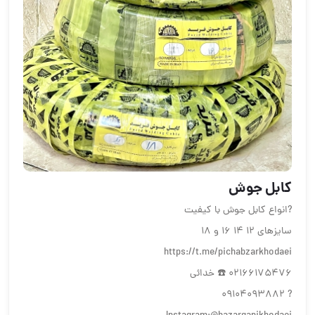
كابل جوش
?انواع کابل جوش با کیفیت
سایزهای ۱۲ ۱۴ ۱۶ و ۱۸
https://t.me/pichabzarkhodaei
‎☎️ 02166175476 خدائى
? ‪09104093882‬