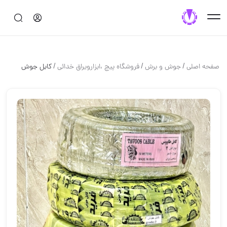
/
/
/
صفحه اصلی
جوش و برش
فروشگاه پيچ ،ابزارويراق خدائى
كابل جوش