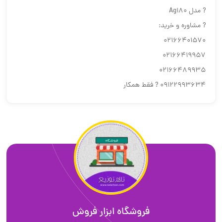
? مدل Ag180
? مشاوره و خرید:
02166401570
02166419957
02166489935
09122993634 ? فقط همکار
فروشگاه ابزار فروش