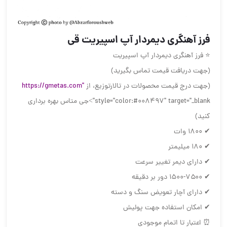
فرز آهنگری دیمردار آپ اسپیریت قی
⭐ فرز آهنگری دیمردار آپ اسپیریت
(جهت دریافت قیمت تماس بگیرید)
(جهت درج قیمت محصولات در تالارتوزیع، از
https://gmetas.com"
style="color:#008497" target="_blank">جی متاس بهره برداری
کنید)
✔ ۱۸۰۰ وات
✔ ۱۸۰ میلیمتر
✔ دارای دیمر تغيير سرعت
✔ ۱۵۰۰-۷۵۰۰ دور بر دقیقه
✔ دارای آچار تعویض سنگ و دسته
✔ امکان استفاده جهت پولیش
⏰ اعتبار تا اتمام موجودی