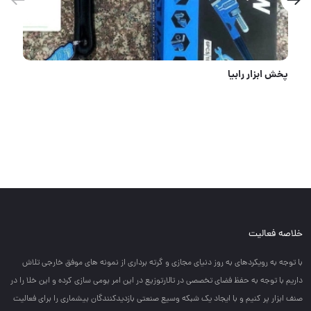
#شارژ_مجدد
خلاصه فعالیت
با توجه به رويكردهاي به روز دنياي مجازي و گرته برداري از نمونه هاي موفق خارجي تلاش
داريم با توجه به حفظ فضاي تخصصي در تالارتوزيع در اين امر بومي سازي كرده و اين خلا را در
صنف ابزار پر كنيم و با ايجاد يك شبكه وسيع صنعتي بازديدكنندگان بيشماري را براي فعاليت