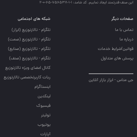
اين صنف قدرتمند ايجاد نماييم. کد شامد: 1-1-756538-65-0-2
صفحات دیگر
شبکه های اجتماعی
تماس با ما
تلگرام - تالارتوزيع (ابزار)
درباره ما
تلگرام - تالارتوزيع (صمت)
قوانین/شرایط خدمات
تلگرام - تالارتوزيع (صنايع)
پرسش های متداول
تلگرام - تالارتوزیع (صنف)
کانال اعضای ویژه تالارتوزیع
ربات کاربرتخصصی تالارتوزیع
جی متاس - ابزار بازار آنلاین
اینستاگرام
لینکدین
فیسبوک
توئیتر
یوتیوب
آپارات