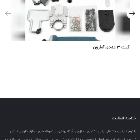
کیت ۳ عددی آمازون
خلاصه فعالیت
با توجه به رويكردهاي به روز دنياي مجازي و گرته برداري از نمونه هاي موفق خارجي تلاش
داريم با توجه به حفظ فضاي تخصصي در تالارتوزيع در اين امر بومي سازي كرده و اين خلا را در