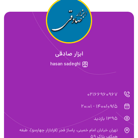
ابزار صادقی
hasan sadeghi
02166960967
1400/09/5 - 20:01
1395 بازدید
تهران خیابان امام خمینی، پاساژ فجر (فرابازار چهارسو)، طبقه
همکف پلاک 59