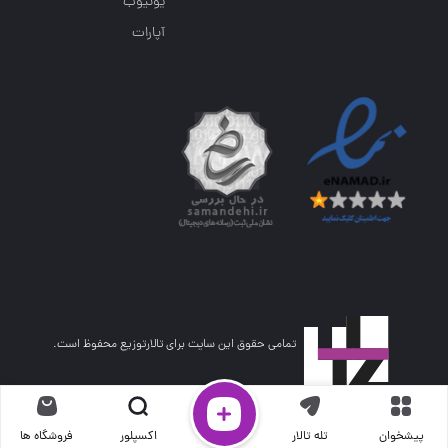
یوتیوب
آپارات
تمامی حقوق این سایت برای تالارتوزیع محفوظ است.
پیشخوان
تله تالار
اکسپلور
فروشگاه ها