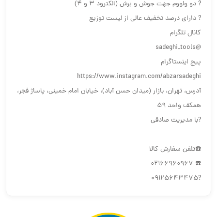
? دو ولووم جهت جوش و برش (الکترود ٣ و ۴)
? دارای درصد تخفیف عالی از لیست توزیع
کانال تلگرام
@sadeghi_tools
پیج اینستاگرام
https://www.instagram.com/abzarsadeghi
آدرس، تهران، بازار (میدان حسن آباد)، خیابان امام خمینی، پاساژ فجر،
همکف واحد ۵٩
?با مدیریت صادقی
☎️تلفن سفارش کالا
☎️ 02166960967
?09125643475