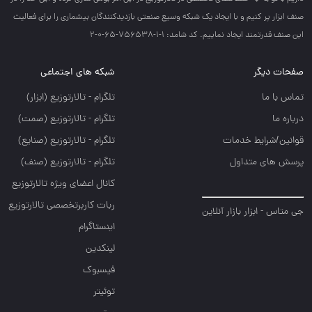
صنف ابزار پر كنيم و با ايجاد يك شبكه وسيع صنعتي بازديدكنندگان بيشماري را براي فعاليت
اين صنف قدرتمند ايجاد نماييم. کد شامد: 1-1-756538-65-0-2
صفحات دیگر
شبکه های اجتماعی
تماس با ما
تلگرام - تالارتوزيع (ابزار)
درباره ما
تلگرام - تالارتوزيع (صمت)
قوانین/شرایط خدمات
تلگرام - تالارتوزيع (صنايع)
پرسش های متداول
تلگرام - تالارتوزیع (صنف)
کانال اعضای ویژه تالارتوزیع
ربات کاربرتخصصی تالارتوزیع
جی متاس - ابزار بازار آنلاین
اینستاگرام
لینکدین
فیسبوک
توئیتر