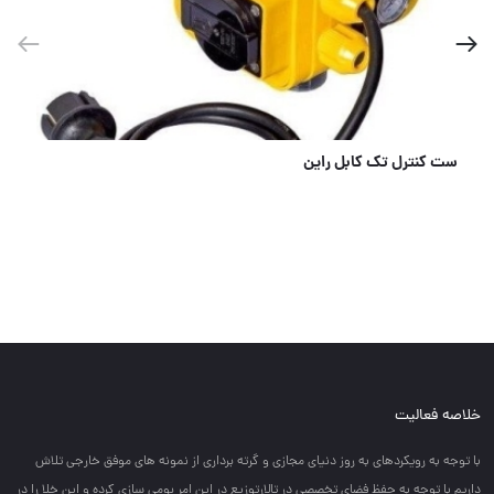
ست کنترل تک کابل راین
خلاصه فعالیت
با توجه به رويكردهاي به روز دنياي مجازي و گرته برداري از نمونه هاي موفق خارجي تلاش
داريم با توجه به حفظ فضاي تخصصي در تالارتوزيع در اين امر بومي سازي كرده و اين خلا را در