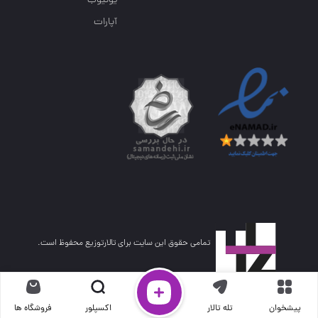
یوتیوب
آپارات
تمامی حقوق این سایت برای تالارتوزیع محفوظ است.
پیشخوان
تله تالار
اکسپلور
فروشگاه ها