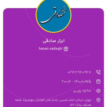
ابزار صادقی
hasan sadeghi
02166960967
1400/09/5 - 20:06
1597 بازدید
تهران خیابان امام خمینی، پاساژ فجر (فرابازار چهارسو)، طبقه
همکف پلاک 59