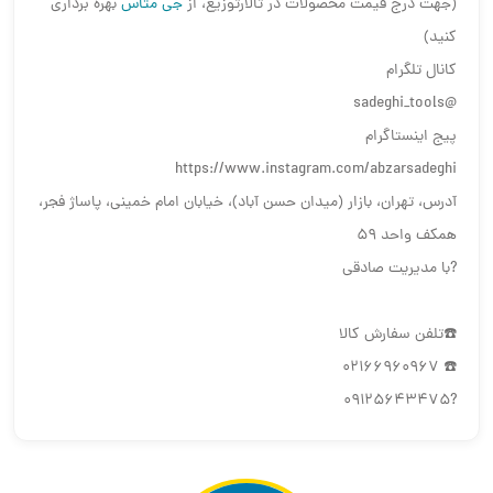
(جهت درج قیمت محصولات در تالارتوزیع، از
جی متاس
بهره برداری
کنید)
کانال تلگرام
@sadeghi_tools
پیج اینستاگرام
https://www.instagram.com/abzarsadeghi
آدرس، تهران، بازار (میدان حسن آباد)، خیابان امام خمینی، پاساژ فجر،
همکف واحد ۵٩
?با مدیریت صادقی
☎️تلفن سفارش کالا
☎️ 02166960967
?09125643475