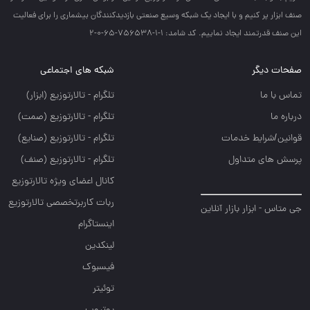
صنف ابزار پر كنيم و با ايجاد يك شبكه وسيع صنعتي بازديدكنندگان بيشماري را براي فعاليت
اين صنف قدرتمند ايجاد نماييم. کد شامد: 1-1-756538-65-0-2
صفحات دیگر
شبکه های اجتماعی
تماس با ما
تلگرام - تالارتوزيع (ابزار)
درباره ما
تلگرام - تالارتوزيع (صمت)
قوانین/شرایط خدمات
تلگرام - تالارتوزيع (صنايع)
پرسش های متداول
تلگرام - تالارتوزیع (صنف)
کانال اعضای ویژه تالارتوزیع
ربات کاربرتخصصی تالارتوزیع
جی متاس - ابزار بازار آنلاین
اینستاگرام
لینکدین
فیسبوک
توئیتر