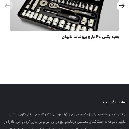
جعبه بلبرینگ کش هیدرولیک فورس
خلاصه فعالیت
با توجه به رويكردهاي به روز دنياي مجازي و گرته برداري از نمونه هاي موفق خارجي تلاش
داريم با توجه به حفظ فضاي تخصصي در تالارتوزيع در اين امر بومي سازي كرده و اين خلا را در