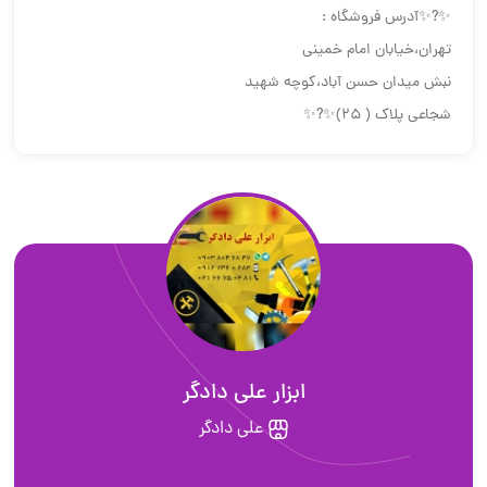
✨?✨آدرس فروشگاه :
تهران،خیابان امام خمینی
نبش میدان حسن آباد،کوچه شهید
شجاعی پلاک ( 25)✨?✨
ابزار علی دادگر
علی دادگر