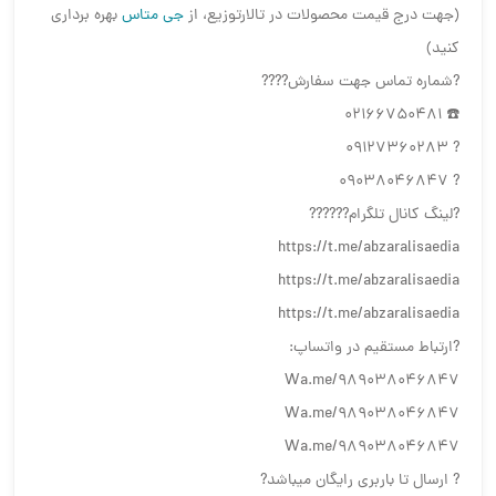
(جهت درج قیمت محصولات در تالارتوزیع، از
جی متاس
بهره برداری
کنید)
?شماره تماس جهت سفارش????
☎️ 02166750481
? 09127360283
? 09038046847
?لینگ کانال تلگرام??????
https://t.me/abzaralisaedia
https://t.me/abzaralisaedia
https://t.me/abzaralisaedia
?ارتباط مستقیم در واتساپ:
Wa.me/989038046847
Wa.me/989038046847
Wa.me/989038046847
? ارسال تا باربری رایگان میباشد?