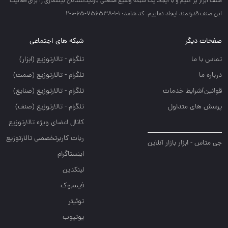
صنف ابزار پر كنيم و با ايجاد يك شبكه وسيع صنعتي بازديدكنندگان بيشماري را براي فعاليت
اين صنف قدرتمند ايجاد نماييم. کد شامد: 1-1-756538-65-0-2
صفحات دیگر
شبکه های اجتماعی
تماس با ما
تلگرام - تالارتوزيع (ابزار)
درباره ما
تلگرام - تالارتوزيع (صمت)
قوانین/شرایط خدمات
تلگرام - تالارتوزيع (صنايع)
پرسش های متداول
تلگرام - تالارتوزیع (صنف)
کانال اعضای ویژه تالارتوزیع
ربات کاربرتخصصی تالارتوزیع
جی متاس - ابزار بازار آنلاین
اینستاگرام
لینکدین
فیسبوک
توئیتر
یوتیوب