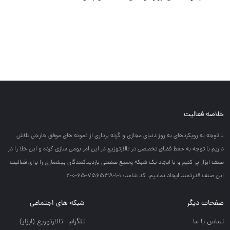
خلاصه فعالیت
با توجه به رويكردهاي به روز دنياي مجازي و گرته برداري از نمونه هاي موفق خارجي تلاش
داريم با توجه به حفظ فضاي تخصصي در تالارتوزيع در اين امر بومي سازي كرده و اين خلا را در
صنف ابزار پر كنيم و با ايجاد يك شبكه وسيع صنعتي بازديدكنندگان بيشماري را براي فعاليت
اين صنف قدرتمند ايجاد نماييم. کد شامد: 1-1-756538-65-0-2
صفحات دیگر
شبکه های اجتماعی
تماس با ما
تلگرام - تالارتوزيع (ابزار)