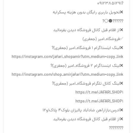
?09123851291
❌تحویل باربری رایگان بدون هزینه پسکرایه
??????⚫️⚪️?
❌از اقلام قبل کانال فروشگاه دیدن بفرمائید
✅فروشگاه_امیر (جعفری)
❌لینک اینستاگرام 1 فروشگاه_امیر (جعفری)?
https://instagram.com/jafari_shopamir?utm_medium=copy_link
❌لینک اینستاگرام 2 فروشگاه_امیر (جعفری)?
https://instagram.com/shop_amirjafari?utm_medium=copy_link
❌لینگ کانال تلگرام فروشگاه_امیر (جعفری)?
https://t.me/JAFARI_SHOP1
https://t.me/JAFARI_SHOP1
❌آدرس:بازارآهن شادآباد پائیزان بلوک۴ پلاک۱و۱۲
❌از اقلام قبل کانال فروشگاه دیدن بفرمائید
????????