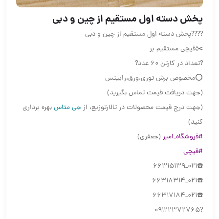
پخش دسته اول مستقیم از چین و دبی️
????پخش دسته اول مستقیم از چین و دبی
✂️قیچی مستقیم بر
?تعداد در کارتن 60 عدد?
⭕مخصوص برش توری،ورق،رابیتس
(جهت دریافت قیمت تماس بگیرید)
(جهت درج قیمت محصولات در تالارتوزیع، از
جی متاس
بهره برداری
کنید)
#فروشگاه_امیر
(جعفری)
#قیچی
☎️021_66315139
☎️021_66318314
☎️021_66317184
?09122372765