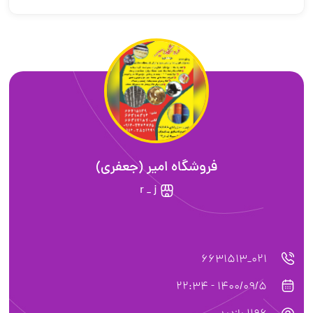
فروشگاه امیر (جعفری)
r _ j
021_6631513
1400/09/5 - 22:34