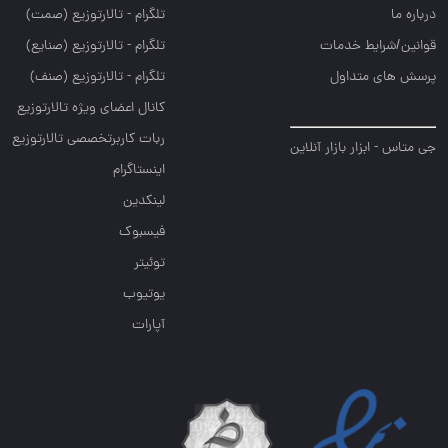
درباره ما
تلگرام - تالارتوزيع (صمت)
قوانین/شرایط خدمات
تلگرام - تالارتوزيع (صنايع)
پرسش های متداول
تلگرام - تالارتوزیع (صنف)
کانال اعضای ویژه تالارتوزیع
ربات کاربرتخصصی تالارتوزیع
جی متاس - ابزار بازار آنلاین
اینستاگرام
لینکدین
فیسبوک
توئیتر
یوتیوب
آپارات