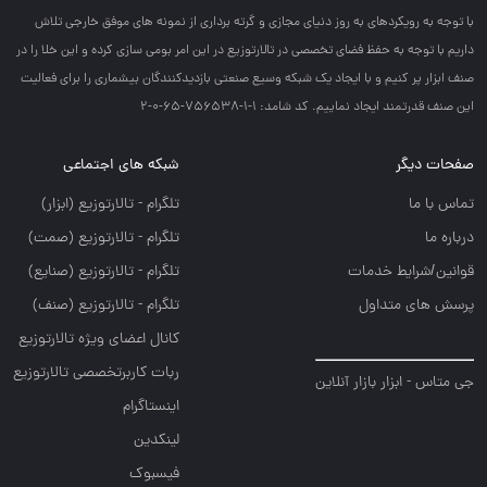
با توجه به رويكردهاي به روز دنياي مجازي و گرته برداري از نمونه هاي موفق خارجي تلاش
داريم با توجه به حفظ فضاي تخصصي در تالارتوزيع در اين امر بومي سازي كرده و اين خلا را در
صنف ابزار پر كنيم و با ايجاد يك شبكه وسيع صنعتي بازديدكنندگان بيشماري را براي فعاليت
اين صنف قدرتمند ايجاد نماييم. کد شامد: 1-1-756538-65-0-2
صفحات دیگر
شبکه های اجتماعی
تماس با ما
تلگرام - تالارتوزيع (ابزار)
درباره ما
تلگرام - تالارتوزيع (صمت)
قوانین/شرایط خدمات
تلگرام - تالارتوزيع (صنايع)
پرسش های متداول
تلگرام - تالارتوزیع (صنف)
کانال اعضای ویژه تالارتوزیع
ربات کاربرتخصصی تالارتوزیع
جی متاس - ابزار بازار آنلاین
اینستاگرام
لینکدین
فیسبوک