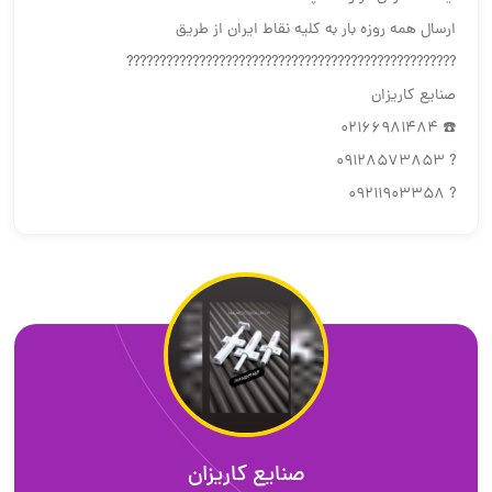
ارسال همه روزه بار به كليه نقاط ايران از طريق
??????????????????????????????????????????????????
صنایع کاریزان
☎️ 02166981484
? 09128573853
? 09211903358
صنایع کاریزان