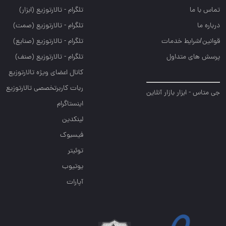
تماس با ما
تلگرام - تالارتوزيع (ابزار)
درباره ما
تلگرام - تالارتوزيع (صمت)
قوانین/شرایط خدمات
تلگرام - تالارتوزيع (صنايع)
پرسش های متداول
تلگرام - تالارتوزیع (صنف)
کانال اعضای ویژه تالارتوزیع
ربات کاربرتخصصی تالارتوزیع
جی متاس - ابزار بازار آنلاین
اینستاگرام
لینکدین
فیسبوک
توئیتر
یوتیوب
آپارات