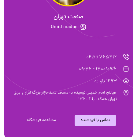
صنعت تهران
Omid madani
02166765412
1400/09/6 - 09:46
1293 بازدید
خیابان امام خمینی نرسیده به مسجد مجد بازار بزرگ ابزار و یراق
تهران همکف پلاک ۱۳۶
تماس با فروشنده
مشاهده فروشگاه