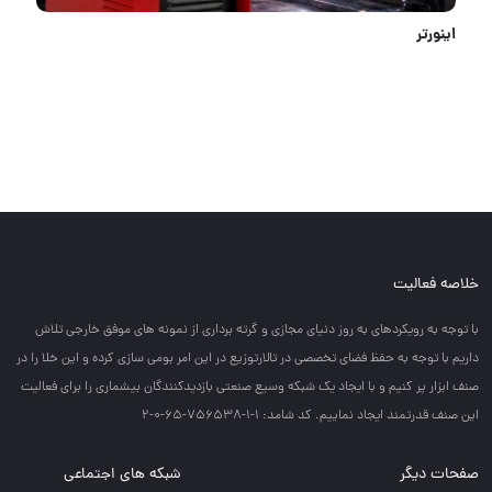
اینورتر
خلاصه فعالیت
با توجه به رويكردهاي به روز دنياي مجازي و گرته برداري از نمونه هاي موفق خارجي تلاش
داريم با توجه به حفظ فضاي تخصصي در تالارتوزيع در اين امر بومي سازي كرده و اين خلا را در
صنف ابزار پر كنيم و با ايجاد يك شبكه وسيع صنعتي بازديدكنندگان بيشماري را براي فعاليت
اين صنف قدرتمند ايجاد نماييم. کد شامد: 1-1-756538-65-0-2
صفحات دیگر
شبکه های اجتماعی