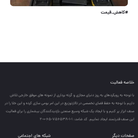
#کاهش_قیمت
خلاصه فعالیت
با توجه به رويكردهاي به روز دنياي مجازي و گرته برداري از نمونه هاي موفق خارجي تلاش
داريم با توجه به حفظ فضاي تخصصي در تالارتوزيع در اين امر بومي سازي كرده و اين خلا را در
صنف ابزار پر كنيم و با ايجاد يك شبكه وسيع صنعتي بازديدكنندگان بيشماري را براي فعاليت
اين صنف قدرتمند ايجاد نماييم. کد شامد: 1-1-756538-65-0-2
صفحات دیگر
شبکه های اجتماعی