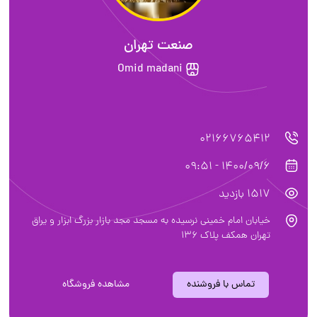
صنعت تهران
Omid madani
02166765412
1400/09/6 - 09:51
1517 بازدید
خیابان امام خمینی نرسیده به مسجد مجد بازار بزرگ ابزار و یراق
تهران همکف پلاک ۱۳۶
تماس با فروشنده
مشاهده فروشگاه