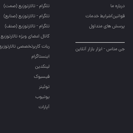
درباره ما
تلگرام - تالارتوزيع (صمت)
قوانین/شرایط خدمات
تلگرام - تالارتوزيع (صنايع)
پرسش های متداول
تلگرام - تالارتوزیع (صنف)
کانال اعضای ویژه تالارتوزیع
ربات کاربرتخصصی تالارتوزیع
جی متاس - ابزار بازار آنلاین
اینستاگرام
لینکدین
فیسبوک
توئیتر
یوتیوب
آپارات