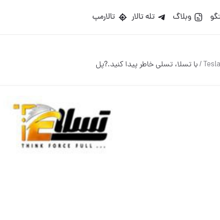
گو
وبلاگ
تله تالار
تالارمپ
/
با تسلا، تسلی خاطر پیدا کنید.?پل