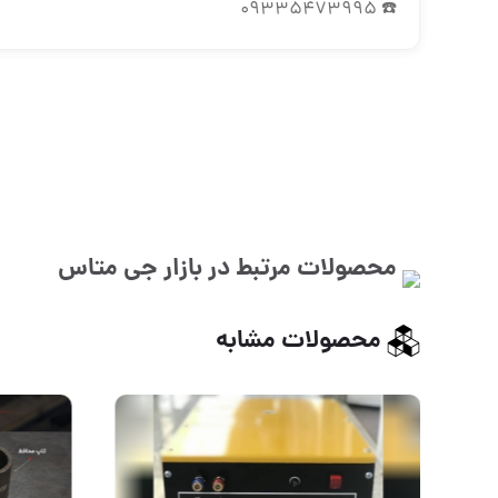
☎️ 09335473995
محصولات مرتبط در بازار
جی متاس
محصولات مشابه