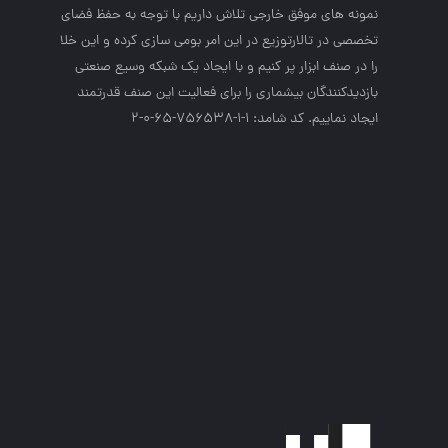
نمونه هاي موفق خارجي تلاش داريم با توجه به حفظ فضاي
تخصصي در تالارتوزيع در اين امر بومي سازي كرده و اين خلا
را در صنف ابزار پر كنيم و با ايجاد يك شبكه وسيع صنعتي
بازديدكنندگان بيشماري را براي فعاليت اين صنف قدرتمند
ايجاد نماييم. کد شامد: 1-1-756538-65-0-2