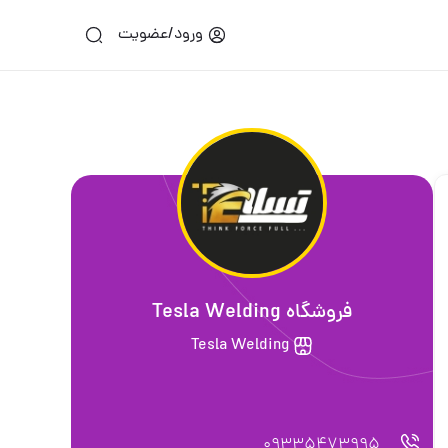
ورود/عضویت
فروشگاه Tesla Welding
Tesla Welding
09335473995