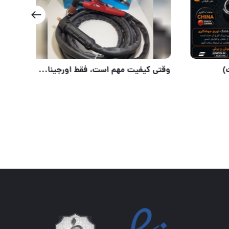
بست گوشواره‌ای (بست اتومات)