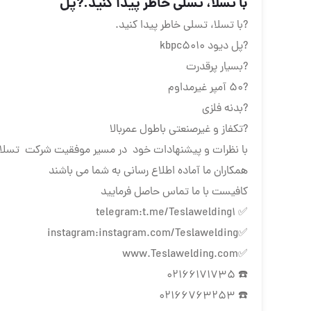
با تسلا، تسلی خاطر پیدا کنید.?پل
?با تسلا، تسلی خاطر پیدا کنید.
?پل دیود kbpc5010
?بسیار پرقدرت
?۵۰ آمپر غیرمداوم
?بدنه فلزی
?تکفاز و غیرصنعتی باطول عمربالا
با نظرات و پیشنهادات خود در مسیر موفقیت شرکت تسلا 
همکاران ما آماده اطلاع رسانی به شما می باشند
کافیست با ما تماس حاصل فرمایید
✅ telegram:t.me/Teslawelding1
✅instagram:instagram.com/Teslawelding
✅www.Teslawelding.com
☎️ 02166171735
☎️ 02166763253