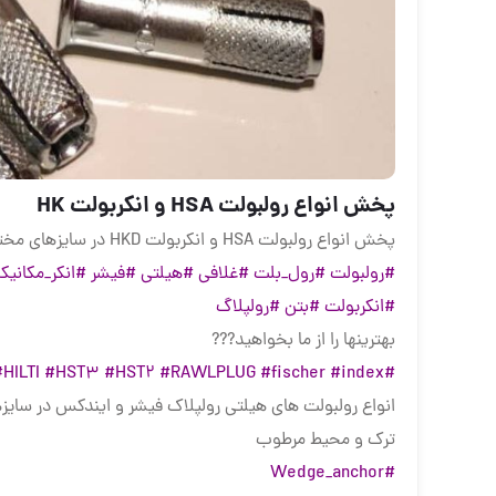
پخش انواع رولبولت HSA و انکربولت HK
پخش انواع رولبولت HSA و انکربولت HKD در سایزهای مختلف و رولبولت های ایرانی غلافی
#رولبولت
#رول_بلت
#غلافی
#هیلتی
#فیشر
#انکر_مکانیک
#انکربولت
#بتن
#رولپلاگ
بهترینها را از ما بخواهید???
#HILTI
#HST3
#HST2
#RAWLPLUG
#fischer
#index
#HSA
انواع رولبولت های هیلتی رولپلاک فیشر و ایندکس در سایزها
ترک و محیط مرطوب
#Wedge_anchor