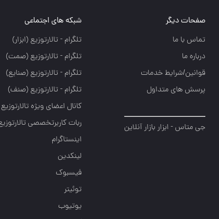
صفحات دیگر
شبکه های اجتماعی
تماس با ما
تلگرام - تالارتوزيع (ابزار)
درباره ما
تلگرام - تالارتوزيع (صمت)
قوانین/شرایط خدمات
تلگرام - تالارتوزيع (صنايع)
پرسش های متداول
تلگرام - تالارتوزیع (صنف)
کانال اعضای ویژه تالارتوزیع
ربات کاربرتخصصی تالارتوزیع
جی متاس - ابزار بازار آنلاین
اینستاگرام
لینکدین
فیسبوک
توئیتر
یوتیوب