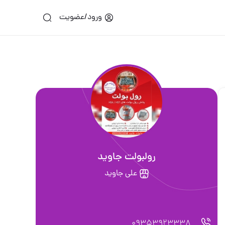
ورود/عضویت
رولبولت جاوید
علی جاوید
09353923338