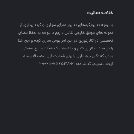
خلاصه فعالیت
با توجه به رويكردهاي به روز دنياي مجازي و گرته برداري از
نمونه هاي موفق خارجي تلاش داريم با توجه به حفظ فضاي
تخصصي در تالارتوزيع در اين امر بومي سازي كرده و اين خلا
را در صنف ابزار پر كنيم و با ايجاد يك شبكه وسيع صنعتي
بازديدكنندگان بيشماري را براي فعاليت اين صنف قدرتمند
ايجاد نماييم. کد شامد: 1-1-756538-65-0-2