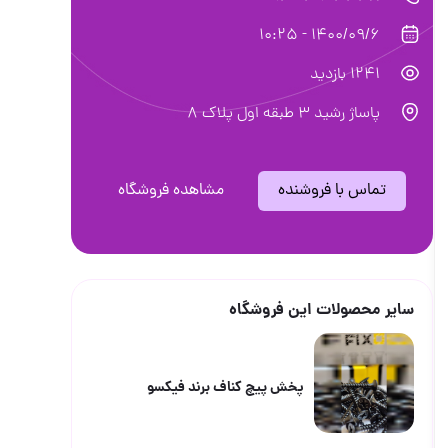
1400/09/6 - 10:25
1241 بازدید
پاساژ رشید 3 طبقه اول پلاک 8
تماس با فروشنده
مشاهده فروشگاه
سایر محصولات این فروشگاه
پخش پیچ کناف برند فیکسو