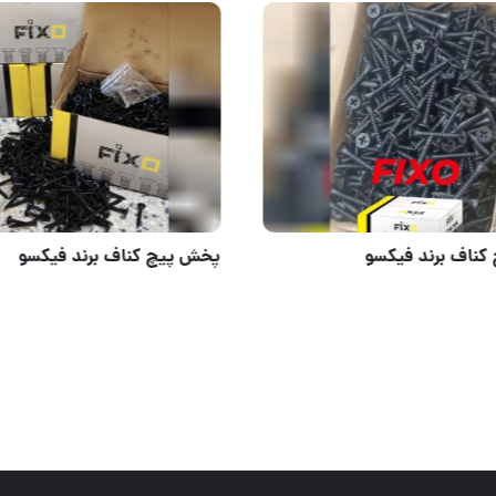
https://t.me/tolidib
پخش پیچ کناف برند فیکسو