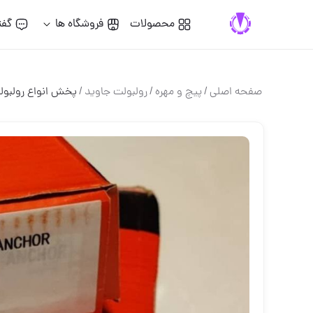
محصولات
فروشگاه ها
گفت
صفحه اصلی
/
پيچ و مهره
/
رولبولت جاوید
/
پخش انواع رولبولت HSA و انکربول