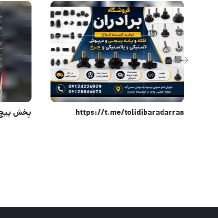
# فرقون پروفیلی بدون چرخ کاراکس
aradarran