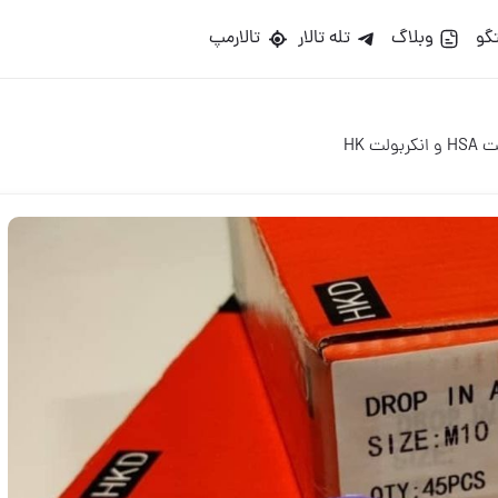
گو
وبلاگ
تله تالار
تالارمپ
ت HK