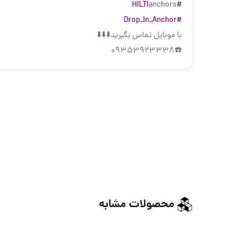
anchors
#HILTI
#Drop_In_Anchor
با موبایل تماس بگیرید⬇️⬇️⬇️
☎️09353923338
محصولات مشابه