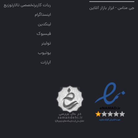
ربات کاربرتخصصی تالارتوزیع
جی متاس - ابزار بازار آنلاین
اینستاگرام
لینکدین
فیسبوک
توئیتر
یوتیوب
آپارات