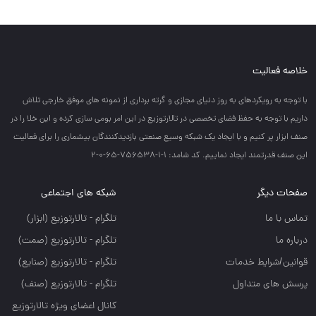
خلاصه فعالیت
با توجه به رويكردهاي به روز دنياي مجازي و گرته برداري از نمونه هاي موفق خارجي تلاش
داريم با توجه به حفظ فضاي تخصصي در تالارتوزيع در اين امر بومي سازي كرده و اين خلا را در
صنف ابزار پر كنيم و با ايجاد يك شبكه وسيع صنعتي بازديدكنندگان بيشماري را براي فعاليت
اين صنف قدرتمند ايجاد نماييم. کد شامد: 1-1-756538-65-0-2
صفحات دیگر
شبکه های اجتماعی
تماس با ما
تلگرام - تالارتوزيع (ابزار)
درباره ما
تلگرام - تالارتوزيع (صمت)
قوانین/شرایط خدمات
تلگرام - تالارتوزيع (صنايع)
پرسش های متداول
تلگرام - تالارتوزیع (صنف)
کانال اعضای ویژه تالارتوزیع