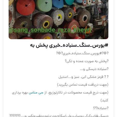
️#بورس_سنگ_سنباده_خیری️ پخش به
?⚙️?#بورس_سنگ_سنباده_خیری?⚙️?
?پخش به صورت عمده و تکی?
?سنباده دیسکی و...
? ? قرمز مشکی آبی. سبز و...استیل
(جهت دریافت قیمت تماس بگیرید)
(جهت درج قیمت محصولات در تالارتوزیع، از
جی متاس
بهره برداری
کنید)
?سنباده?⁉️
دیسکی‌فلاپ‌کرکی‌پوساب‌رولی‌اسکاچ‌چتری‌نمد‌پد‌فببرونکس‌و....???????