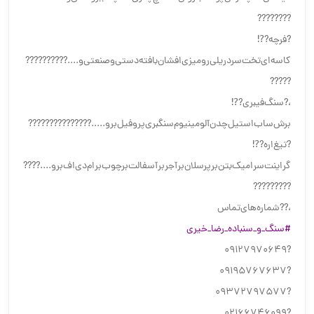
????????
?فرچه?⁉️
کاسه‌ای‌تخت‌سردریلی‌رومیزی‌افشان‌بافته‌دستی‌وصنعتی‌و....??????????
?????
،?سنگ‌فیبری?⁉️
برش‌ساب‌استیل‌چدن‌آلومینیوم‌‌سنگبری‌پروفیل‌بر‌و‌.....???????????????
?تیغ‌اره?⁉️
گراینت‌سرامیک‌بتن‌بر‌پرسلان‌بر‌آجر‌بر‌آسفالت‌بر‌چوب‌بر‌ام‌دی‌اف‌بر‌و....????
?????????
،??شماره‌های‌تماس
#سنگ_و_سنباده_رضا_خیری
?09127970649
?09195767637
?09372797577
?02166746099