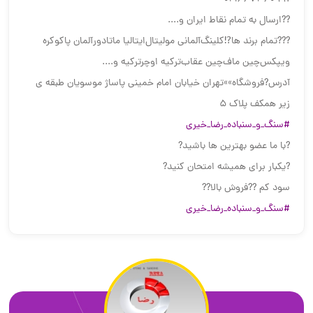
??ارسال به تمام نقاط ایران ‌‌و‌‌‌....
???تمام برند ها⁉️کلینگ‌آلمانی مولیتال‌ایتالیا ماتادور‌آلمان پاکو‌کره
ویپکس‌چین ماف‌چین عقاب‌ترکیه‌ اوچر‌ترکیه و....
آدرس?فروشگاه»»تهران خیابان امام خمینی پاساژ موسویان طبقه ی
زیر همکف پلاک 5
#سنگ_و_سنباده_رضا_خیری
?با ما عضو بهترین ها باشید?
?یکبار برای همیشه امتحان کنید?
سود کم ??فروش بالا??
#سنگ_و_سنباده_رضا_خیری