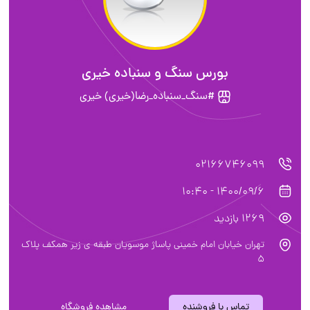
بورس سنگ و سنباده خیری
#سنگ_سنباده_رضا(خیری) خیری
02166746099
1400/09/6 - 10:40
1269 بازدید
تهران خیابان امام خمینی پاساژ موسویان طبقه ی زیر همکف پلاک
5
تماس با فروشنده
مشاهده فروشگاه