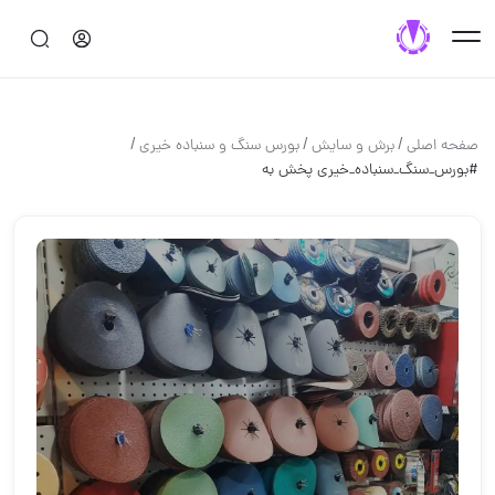
/
/
/
صفحه اصلی
برش و سايش
بورس سنگ و سنباده خیری
️#بورس_سنگ_سنباده_خیری️ پخش به