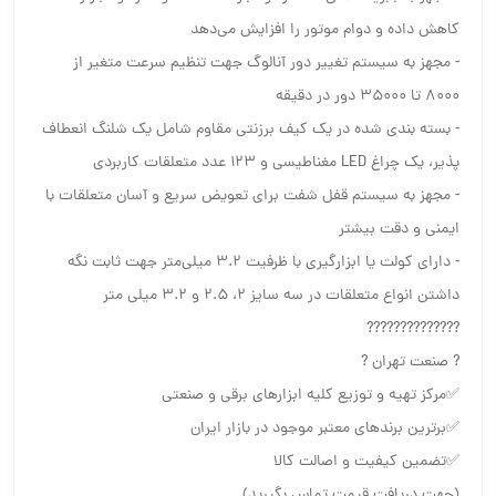
کاهش داده و دوام موتور را افزایش می‌دهد
- مجهز به سیستم تغییر دور آنالوگ جهت تنظیم سرعت متغیر از
8000 تا 35000 دور در دقیقه
- بسته ‌بندی شده در یک کیف برزنتی مقاوم شامل یک شلنگ انعطاف‌
پذیر، یک چراغ LED مغناطیسی و 123 عدد متعلقات کاربردی
- مجهز به سیستم قفل شفت برای تعویض سریع و آسان متعلقات با
ایمنی و دقت بیشتر
- دارای کولت یا ابزارگیری با ظرفیت 3.2 میلی‌متر جهت ثابت نگه‌
داشتن انواع متعلقات در سه سایز 2، 2.5 و 3.2 میلی‌ متر
??????????????
?️ صنعت تهران ?️
✅مرکز تهیه و توزیع کلیه ابزارهای برقی و صنعتی
✅برترین برندهای معتبر موجود در بازار ایران
✅تضمین کیفیت و اصالت کالا
(جهت دریافت قیمت تماس بگیرید)