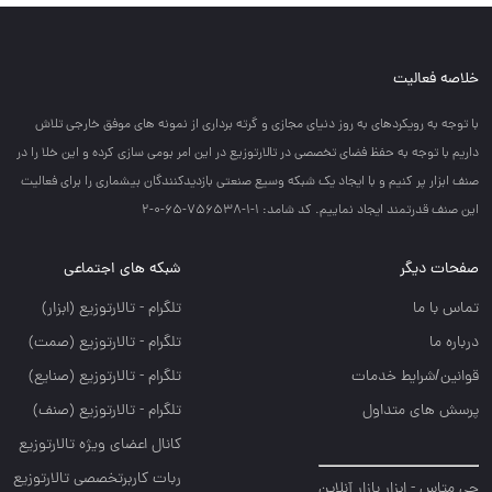
خلاصه فعالیت
با توجه به رويكردهاي به روز دنياي مجازي و گرته برداري از نمونه هاي موفق خارجي تلاش
داريم با توجه به حفظ فضاي تخصصي در تالارتوزيع در اين امر بومي سازي كرده و اين خلا را در
صنف ابزار پر كنيم و با ايجاد يك شبكه وسيع صنعتي بازديدكنندگان بيشماري را براي فعاليت
اين صنف قدرتمند ايجاد نماييم. کد شامد: 1-1-756538-65-0-2
صفحات دیگر
شبکه های اجتماعی
تماس با ما
تلگرام - تالارتوزيع (ابزار)
درباره ما
تلگرام - تالارتوزيع (صمت)
قوانین/شرایط خدمات
تلگرام - تالارتوزيع (صنايع)
پرسش های متداول
تلگرام - تالارتوزیع (صنف)
کانال اعضای ویژه تالارتوزیع
ربات کاربرتخصصی تالارتوزیع
جی متاس - ابزار بازار آنلاین