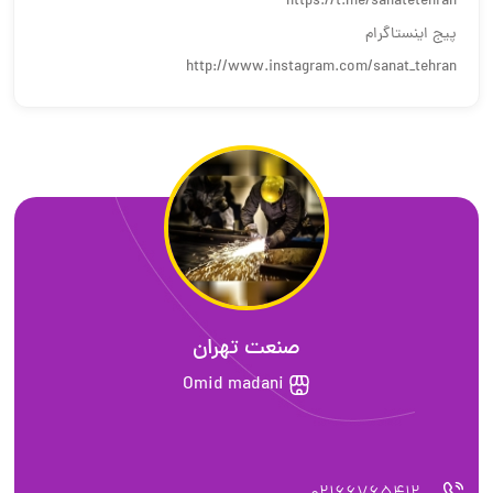
https://t.me/sanatetehran
پیج اینستاگرام
http://www.instagram.com/sanat_tehran
صنعت تهران
Omid madani