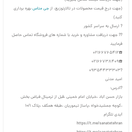
(جهت درج قیمت محصولات در تالارتوزیع، از
جی متاس
بهره برداری
کنید)
? ارسال به سراسر کشور
?️?️ جهت دریافت مشاوره و خرید با شماره های فروشگاه تماس حاصل
فرمایید
☎️02166765412
☎️02166738409
?09354433303
امید مدنی
?آدرس:
بازار حسن آباد ،خیابان امام خمینی ،قبل از ترمینال فیاض بخش
،کوچه جمشیدخواه ،پاساژ تیموریان ،طبقه همکف ،پلاک ۱۰/۱
آیدی تلگرام
https://t.me/sanatetehran