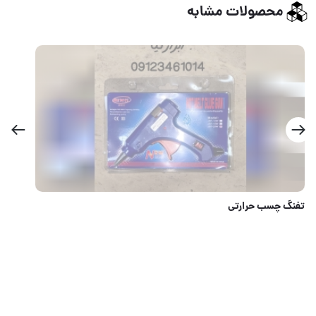
محصولات مشابه
آلن شش گوش چاقویی فانتزی DINGQI