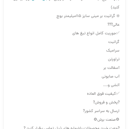
کنید)
❇️ گرانیت بر مینی سایز ۱۱۵میلیمتر بوچ
عالی???
✅جوریت کامل انواع تیغ های
گرانیت
سرامیک
تراورتن
آسفالت بر
آب صابونی
آتشی و....
✅کیفیت قوق العاده
?پخش و فروش?
ارسال به سراسر کشور?
⚙️صنعت برش⚙️
?جهت خرید محصولات باشماره های ذیل تماس برقرار کنید ?