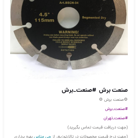
صنعت برش ‌ #صنعت_برش
⚙️صنعت برش ‌⚙️
#صنعت_برش
#صنعت_تهران
(جهت دریافت قیمت تماس بگیرید)
(جهت درج قیمت محصولات در تالارتوزیع، از
جی متاس
بهره برداری