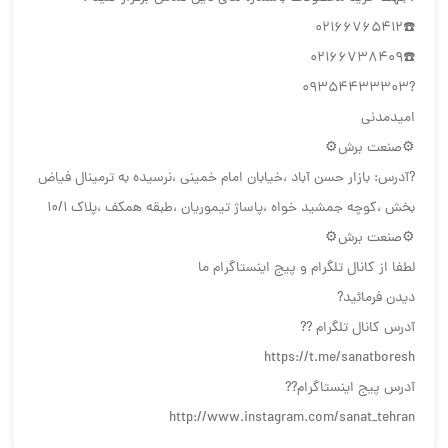
☎️02166765412
☎️02166738409
?09354433303
امیدمدنی
⚙️صنعت برش⚙️
?آدرس: بازار حسن آباد ،خیابان امام خمینی ،نرسیده به ترمینال فیاض
بخش ،کوچه جمشید خواه ،پاساژ تیموریان ،طبقه همکف ،پلاک ۱۰/۱
⚙️صنعت برش⚙️
لطفا از کانال تلگرام و پیج اینستاگرام ما
دیدن فرمائید?
آدرس کانال تلگرام ??
https://t.me/sanatboresh
آدرس پیج اینستاگرام??
http://www.instagram.com/sanat_tehran