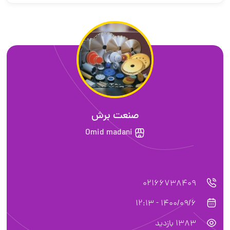
صنعت برش
Omid madani
02166738409
1400/09/6 - 12:13
1383 بازدید