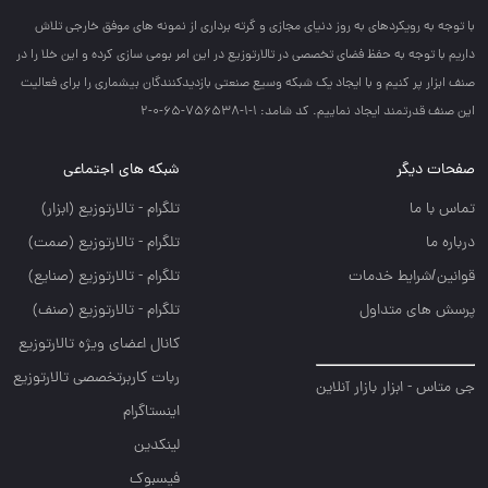
با توجه به رويكردهاي به روز دنياي مجازي و گرته برداري از نمونه هاي موفق خارجي تلاش
داريم با توجه به حفظ فضاي تخصصي در تالارتوزيع در اين امر بومي سازي كرده و اين خلا را در
صنف ابزار پر كنيم و با ايجاد يك شبكه وسيع صنعتي بازديدكنندگان بيشماري را براي فعاليت
اين صنف قدرتمند ايجاد نماييم. کد شامد: 1-1-756538-65-0-2
صفحات دیگر
شبکه های اجتماعی
تماس با ما
تلگرام - تالارتوزيع (ابزار)
درباره ما
تلگرام - تالارتوزيع (صمت)
قوانین/شرایط خدمات
تلگرام - تالارتوزيع (صنايع)
پرسش های متداول
تلگرام - تالارتوزیع (صنف)
کانال اعضای ویژه تالارتوزیع
ربات کاربرتخصصی تالارتوزیع
جی متاس - ابزار بازار آنلاین
اینستاگرام
لینکدین
فیسبوک