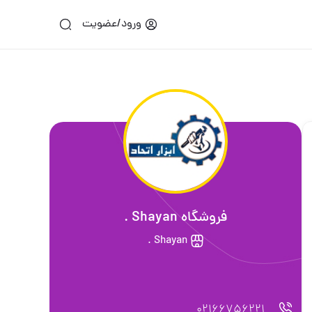
ورود/عضویت
فروشگاه Shayan .
Shayan .
02166756221