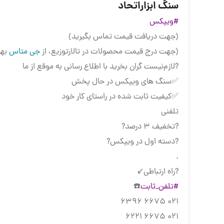
سنگ ابزاراتحاد
#ویپکس
(جهت دریافت قیمت تماس بگیرید)
(جهت درج قیمت محصولات در تالارتوزیع، از
جی متاس
بهر
?لازم‌نیست گران بخرید با اطلاع رسانی به موقع از ما
✅سنگ های ویپکس در حال پخش
✅کیفیت ثابت شده در راستای کار خود
تلفنی
?تخفیف 3 درصد?
?دسته اول در ویپکس?
.
?راه ارتباطی↙️
#تلفن_ثابت
☎️
021 6675 6396
021 6675 6221