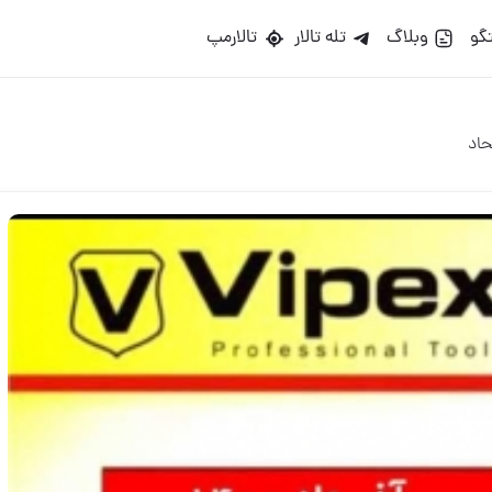
گو
وبلاگ
تله تالار
تالارمپ
حاد