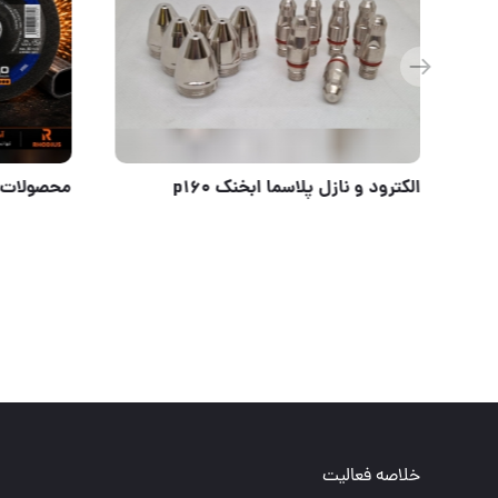
قدرت واقعی برش با ایزولاتور تورچ پلاسما CB150
الکترود و ن
خلاصه فعالیت