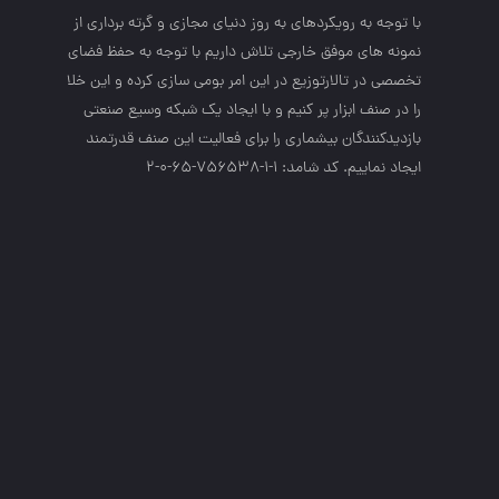
با توجه به رويكردهاي به روز دنياي مجازي و گرته برداري از
نمونه هاي موفق خارجي تلاش داريم با توجه به حفظ فضاي
تخصصي در تالارتوزيع در اين امر بومي سازي كرده و اين خلا
را در صنف ابزار پر كنيم و با ايجاد يك شبكه وسيع صنعتي
بازديدكنندگان بيشماري را براي فعاليت اين صنف قدرتمند
ايجاد نماييم. کد شامد: 1-1-756538-65-0-2