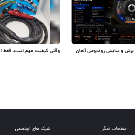
ازل پلاسما ابخنک p160
محصولات برش و سایش رودیو
صفحات دیگر
شبکه های اجتماعی