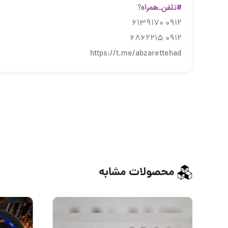
#تلفن_همراه
?
0912 6139170
0912 6862215
https://t.me/abzarettehad
محصولات مشابه