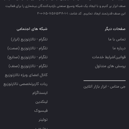
صنف ابزار پر كنيم و با ايجاد يك شبكه وسيع صنعتي بازديدكنندگان بيشماري را براي فعاليت
اين صنف قدرتمند ايجاد نماييم. کد شامد: 1-1-756538-65-0-2
صفحات دیگر
شبکه های اجتماعی
تماس با ما
تلگرام - تالارتوزيع (ابزار)
درباره ما
تلگرام - تالارتوزيع (صمت)
قوانین/شرایط خدمات
تلگرام - تالارتوزيع (صنايع)
پرسش های متداول
تلگرام - تالارتوزیع (صنف)
کانال اعضای ویژه تالارتوزیع
ربات کاربرتخصصی تالارتوزیع
جی متاس - ابزار بازار آنلاین
اینستاگرام
لینکدین
فیسبوک
توئیتر
یوتیوب