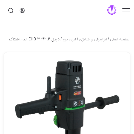
/
/
/
صفحه اصلی
ابزاربرقی و شارژی
ایران بور
دریل EHB 32/2.2 ایبن اشتاک