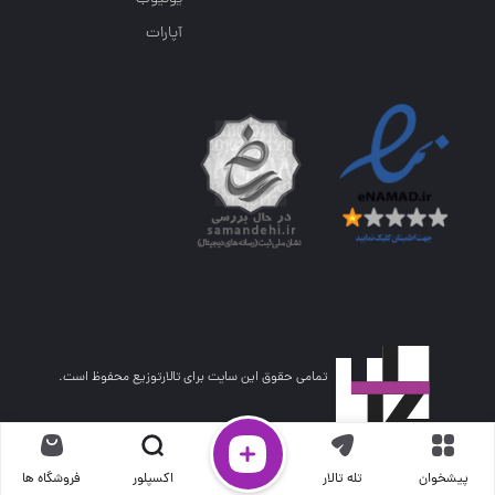
آپارات
تمامی حقوق این سایت برای تالارتوزیع محفوظ است.
پیشخوان
تله تالار
اکسپلور
فروشگاه ها