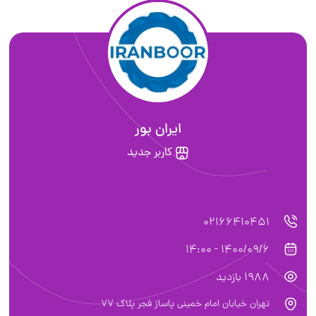
ایران بور
کاربر جدید
02166410451
1400/09/6 - 14:00
1988 بازدید
تهران خیابان امام خمینی پاساژ فجر پلاک 77