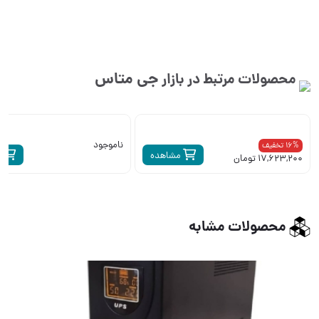
جی متاس
محصولات مرتبط در بازار
ناموجود
16% تخفیف
مشاهده
م
17,623,200 تومان
محصولات مشابه