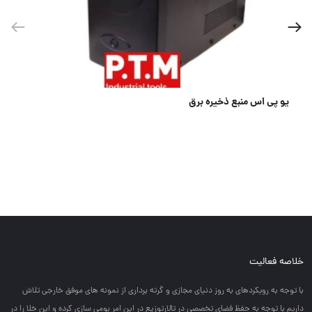
دریل شارژی
خلاصه فعالیت
با توجه به رويكردهاي به روز دنياي مجازي و گرته برداري از نمونه هاي موفق خارجي تلاش
داريم با توجه به حفظ فضاي تخصصي در تالارتوزيع در اين امر بومي سازي كرده و اين خلا را در