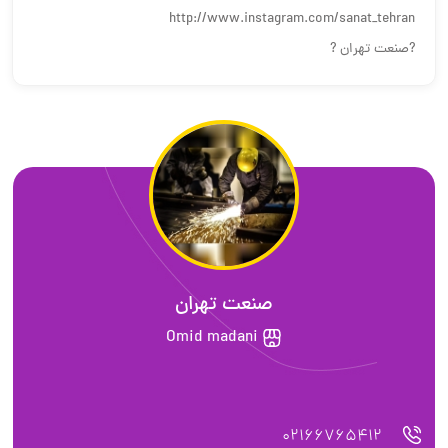
http://www.instagram.com/sanat_tehran
?صنعت تهران ?
صنعت تهران
Omid madani
02166765412