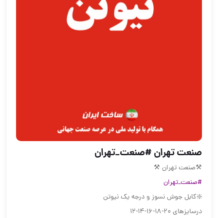
صنعت تهران #صنعت_تهران
⚒صنعت تهران ⚒
#صنعت_تهران
❇️کابل جوش نسوز و درجه یک نیوتن
درسایزهای ۲۰-۱۸-۱۶-۱۴-۱۲