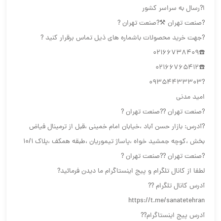
ا?رسال به سراسر کشور
?صنعت تهران ⚒?صنعت تهران ?
?جهت خرید محصولات باشماره های ذیل تماس برقرار کنید ?
☎️02166738409
☎️02166765412
?09354433303
امید مدنی
?صنعت تهران ??صنعت تهران ?
?آدرس: بازار حسن آباد ،خیابان امام خمینی ،قبل از ترمینال فیاض
بخش ،کوچه جمشید خواه ،پاساژ تیموریان ،طبقه همکف ،پلاک ۱۰/۱
?صنعت تهران ??صنعت تهران ?
لطفا از کانال تلگرام و پیج اینستاگرام ما دیدن فرمائید?
آدرس کانال تلگرام ??
https://t.me/sanatetehran
آدرس پیج اینستاگرام??