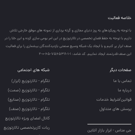
خلاصه فعالیت
با توجه به رويكردهاي به روز دنياي مجازي و گرته برداري از نمونه هاي موفق خارجي تلاش
داريم با توجه به حفظ فضاي تخصصي در تالارتوزيع در اين امر بومي سازي كرده و اين خلا را در
صنف ابزار پر كنيم و با ايجاد يك شبكه وسيع صنعتي بازديدكنندگان بيشماري را براي فعاليت
اين صنف قدرتمند ايجاد نماييم. کد شامد: 1-1-756538-65-0-2
صفحات دیگر
شبکه های اجتماعی
تماس با ما
تلگرام - تالارتوزيع (ابزار)
درباره ما
تلگرام - تالارتوزيع (صمت)
قوانین/شرایط خدمات
تلگرام - تالارتوزيع (صنايع)
پرسش های متداول
تلگرام - تالارتوزیع (صنف)
کانال اعضای ویژه تالارتوزیع
ربات کاربرتخصصی تالارتوزیع
جی متاس - ابزار بازار آنلاین