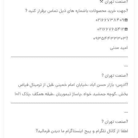
?صنعت تهران ⚒
?جهت خرید محصولات باشماره های ذیل تماس برقرار کنید ?
☎️02166738409
☎️02166765412
?09354433303
امید مدنی
-----------------------------------------------------------------------------------------------
---
?صنعت تهران ?
?آدرس: بازار حسن آباد ،خیابان امام خمینی ،قبل از ترمینال فیاض
بخش ،کوچه جمشید خواه ،پاساژ تیموریان ،طبقه همکف ،پلاک ۱۰/۱
-----------------------------------------------------------------------------------------------
---
?صنعت تهران ?
لطفا از کانال تلگرام و پیج اینستاگرام ما دیدن فرمائید?