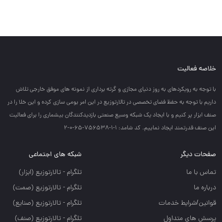
خلاصه فعالیت
با توجه به رويكردهاي به روز دنياي مجازي و گرته برداري از نمونه هاي موفق خارجي تلاش
داريم با توجه به حفظ فضاي تخصصي در تالارتوزيع در اين امر بومي سازي كرده و اين خلا را در
صنف ابزار پر كنيم و با ايجاد يك شبكه وسيع صنعتي بازديدكنندگان بيشماري را براي فعاليت
اين صنف قدرتمند ايجاد نماييم. کد شامد: 1-1-756538-65-0-2
صفحات دیگر
شبکه های اجتماعی
تماس با ما
تلگرام - تالارتوزيع (ابزار)
درباره ما
تلگرام - تالارتوزيع (صمت)
قوانین/شرایط خدمات
تلگرام - تالارتوزيع (صنايع)
پرسش های متداول
تلگرام - تالارتوزیع (صنف)