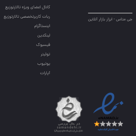
کانال اعضای ویژه تالارتوزیع
ربات کاربرتخصصی تالارتوزیع
جی متاس - ابزار بازار آنلاین
اینستاگرام
لینکدین
فیسبوک
توئیتر
یوتیوب
آپارات