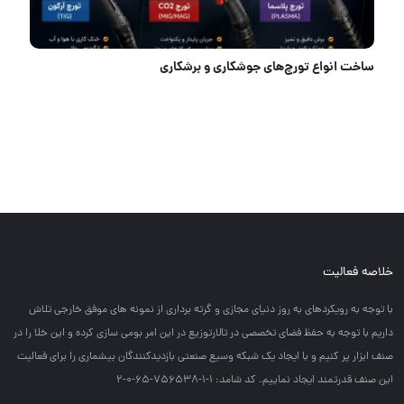
ساخت انواع تورچ‌های جوشکاری و برشکاری
خلاصه فعالیت
با توجه به رويكردهاي به روز دنياي مجازي و گرته برداري از نمونه هاي موفق خارجي تلاش
داريم با توجه به حفظ فضاي تخصصي در تالارتوزيع در اين امر بومي سازي كرده و اين خلا را در
صنف ابزار پر كنيم و با ايجاد يك شبكه وسيع صنعتي بازديدكنندگان بيشماري را براي فعاليت
اين صنف قدرتمند ايجاد نماييم. کد شامد: 1-1-756538-65-0-2