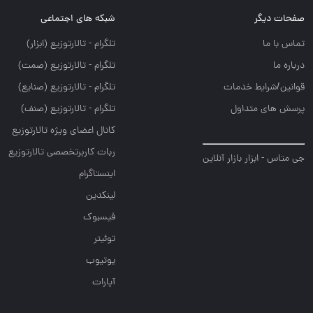
صفحات دیگر
شبکه های اجتماعی
تماس با ما
تلگرام - تالارتوزيع (ابزار)
درباره ما
تلگرام - تالارتوزيع (صمت)
قوانین/شرایط خدمات
تلگرام - تالارتوزيع (صنايع)
پرسش های متداول
تلگرام - تالارتوزیع (صنف)
کانال اعضای ویژه تالارتوزیع
ربات کاربرتخصصی تالارتوزیع
جی متاس - ابزار بازار آنلاین
اینستاگرام
لینکدین
فیسبوک
توئیتر
یوتیوب
آپارات