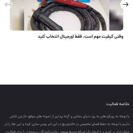
وقتی کیفیت مهم است، فقط اورجینال انتخاب کنید
خلاصه فعالیت
با توجه به رويكردهاي به روز دنياي مجازي و گرته برداري از نمونه هاي موفق خارجي تلاش
داريم با توجه به حفظ فضاي تخصصي در تالارتوزيع در اين امر بومي سازي كرده و اين خلا را در
صنف ابزار پر كنيم و با ايجاد يك شبكه وسيع صنعتي بازديدكنندگان بيشماري را براي فعاليت