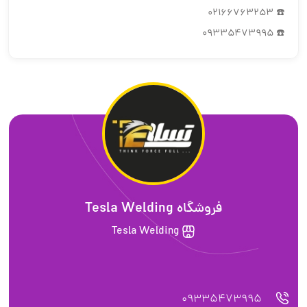
☎️ 02166763253
☎️ 09335473995
فروشگاه Tesla Welding
Tesla Welding
09335473995