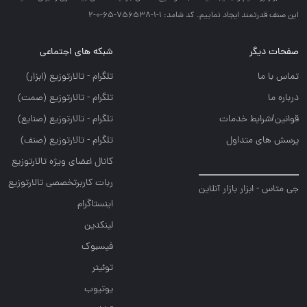
اين صنف قدرتمند ايجاد نماييم. کد شامد: 1-1-756538-65-0-2
صفحات دیگر
شبکه های اجتماعی
تماس با ما
تلگرام - تالارتوزيع (ابزار)
درباره ما
تلگرام - تالارتوزيع (صمت)
قوانین/شرایط خدمات
تلگرام - تالارتوزيع (صنايع)
پرسش های متداول
تلگرام - تالارتوزیع (صنف)
کانال اعضای ویژه تالارتوزیع
ربات کاربرتخصصی تالارتوزیع
جی متاس - ابزار بازار آنلاین
اینستاگرام
لینکدین
فیسبوک
توئیتر
یوتیوب