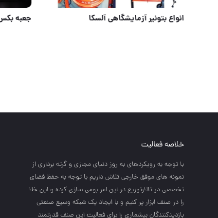
هوالرزاق
انواع بتون
خلاصه فعالیت
با توجه به رويكردهاي به روز دنياي مجازي و گرته برداري از
نمونه هاي موفق خارجي تلاش داريم با توجه به حفظ فضاي
تخصصي در تالارتوزيع در اين امر بومي سازي كرده و اين خلا
را در صنف ابزار پر كنيم و با ايجاد يك شبكه وسيع صنعتي
بازديدكنندگان بيشماري را براي فعاليت اين صنف قدرتمند