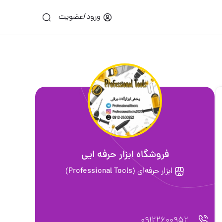
ورود/عضویت
فروشگاه ابزار حرفه ایی
ابزار حرفه‌ای (Professional Tools)
09122600952