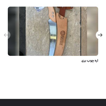
زنجیر شش پر روکشدار ضد برش ۱۵۰ سانت