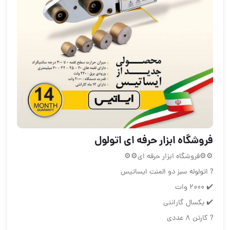
️️فروشگاه ابزار حرفه ای️️ اتولول
⚙️⚙️فروشگاه ابزار حرفه ای⚙️⚙️
? اتولوله سبز دو المنت ایساتیس
✔️ ۲۰۰۰ وات
✔️ یکسال گارانتی
? کارتن ۸ عددی