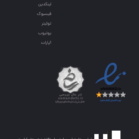
لینکدین
فیسبوک
توئیتر
یوتیوب
آپارات