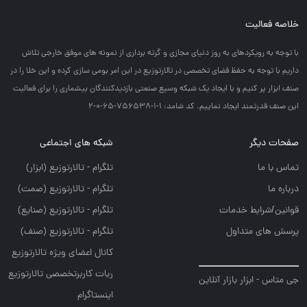
خلاصه فعالیت
با توجه به رويكردهاي به روز دنياي مجازي و گرته برداري از نمونه هاي موفق خارجي تلاش
داريم با توجه به حفظ فضاي تخصصي در تالارتوزيع در اين امر بومي سازي كرده و اين خلا را در
صنف ابزار پر كنيم و با ايجاد يك شبكه وسيع صنعتي بازديدكنندگان بيشماري را براي فعاليت
اين صنف قدرتمند ايجاد نماييم. کد شامد: 1-1-756538-65-0-2
صفحات دیگر
شبکه های اجتماعی
تماس با ما
تلگرام - تالارتوزيع (ابزار)
درباره ما
تلگرام - تالارتوزيع (صمت)
قوانین/شرایط خدمات
تلگرام - تالارتوزيع (صنايع)
پرسش های متداول
تلگرام - تالارتوزیع (صنف)
کانال اعضای ویژه تالارتوزیع
ربات کاربرتخصصی تالارتوزیع
جی متاس - ابزار بازار آنلاین
اینستاگرام