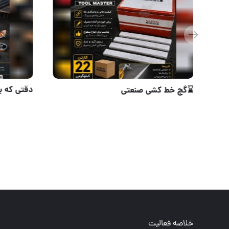
⭐️ اینورتر ۳۵۰ مینی دو ولوم طرح ماکیتا
⌛گچ خط کشی ص
خلاصه فعالیت