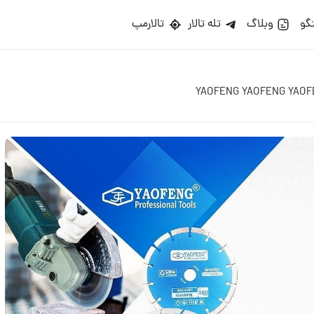
گو
وبلاگ
تله تالار
تالارمپ
YAOFENG YAOFENG YAOF