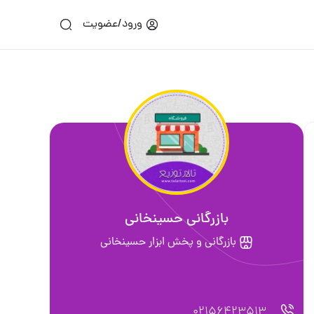
ورود/عضویت
بازرگانی حسینخانی
بازرگانی و پخش ابزار حسینخانی
02156423513