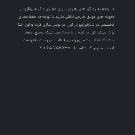
با توجه به رويكردهاي به روز دنياي مجازي و گرته برداري از
نمونه هاي موفق خارجي تلاش داريم با توجه به حفظ فضاي
تخصصي در تالارتوزيع در اين امر بومي سازي كرده و اين خلا
را در صنف ابزار پر كنيم و با ايجاد يك شبكه وسيع صنعتي
بازديدكنندگان بيشماري را براي فعاليت اين صنف قدرتمند
ايجاد نماييم. کد شامد: 1-1-756538-65-0-2