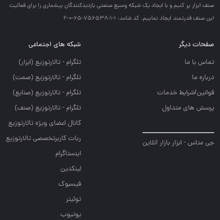
صنف ابزار پر كنيم و با ايجاد يك شبكه وسيع صنعتي بازديدكنندگان بيشماري را براي فعاليت
اين صنف قدرتمند ايجاد نماييم. کد شامد: 1-1-756538-65-0-2
صفحات دیگر
شبکه های اجتماعی
تماس با ما
تلگرام - تالارتوزيع (ابزار)
درباره ما
تلگرام - تالارتوزيع (صمت)
قوانین/شرایط خدمات
تلگرام - تالارتوزيع (صنايع)
پرسش های متداول
تلگرام - تالارتوزیع (صنف)
کانال اعضای ویژه تالارتوزیع
ربات کاربرتخصصی تالارتوزیع
جی متاس - ابزار بازار آنلاین
اینستاگرام
لینکدین
فیسبوک
توئیتر
یوتیوب