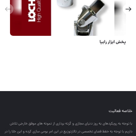
دم باریک ۷و ۸ اینچ واتا
خلاصه فعالیت
با توجه به رويكردهاي به روز دنياي مجازي و گرته برداري از نمونه هاي موفق خارجي تلاش
داريم با توجه به حفظ فضاي تخصصي در تالارتوزيع در اين امر بومي سازي كرده و اين خلا را در