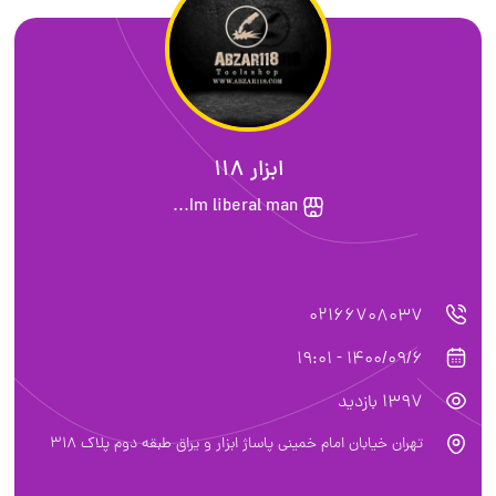
ابزار 118
Im liberal man...
02166708037
1400/09/6 - 19:01
1397 بازدید
تهران خیابان امام خمینی پاساژ ابزار و یراق طبقه دوم پلاک 318