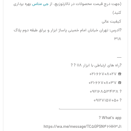
(جهت درج قیمت محصولات در تالارتوزیع، از
جی متاس
بهره برداری
کنید)
کیفیت عالی
?آدرس: تهران خیابان امام خمینی پاساژ ابزار و یراق طبقه دوم پلاک
318
___
?راه های ارتباطی با ابزار 118 ? ?
☎️ 021-66708027
☎️ 021-66708037
? 09216853438
? 09127157050
———————————————-
What's app ?
https://wa.me/message/TC5GPSN46HH3J1