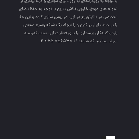
با توجه به رويكردهاي به روز دنياي مجازي و گرته برداري از
نمونه هاي موفق خارجي تلاش داريم با توجه به حفظ فضاي
تخصصي در تالارتوزيع در اين امر بومي سازي كرده و اين خلا
را در صنف ابزار پر كنيم و با ايجاد يك شبكه وسيع صنعتي
بازديدكنندگان بيشماري را براي فعاليت اين صنف قدرتمند
ايجاد نماييم. کد شامد: 1-1-756538-65-0-2