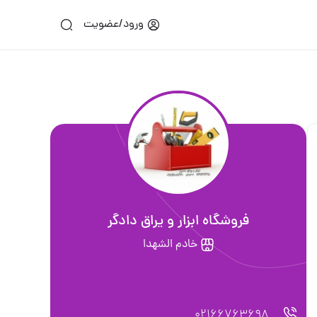
ورود/عضویت
فروشگاه ابزار و یراق دادگر
خادم الشهدا
02166763698