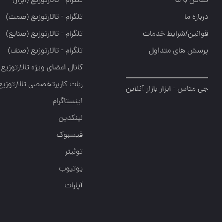
تماس با ما
تلگرام - تالارتوزيع (ابزار)
درباره ما
تلگرام - تالارتوزيع (صمت)
قوانین/شرایط خدمات
تلگرام - تالارتوزيع (صنايع)
پرسش های متداول
تلگرام - تالارتوزیع (صنف)
کانال اعضای ویژه تالارتوزیع
ربات کاربرتخصصی تالارتوزیع
جی متاس - ابزار بازار آنلاین
اینستاگرام
لینکدین
فیسبوک
توئیتر
یوتیوب
آپارات