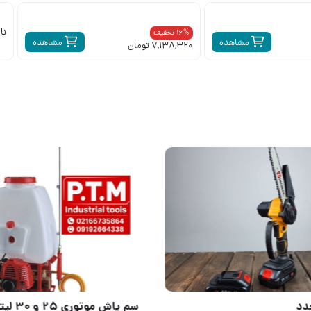
نا
16% تخفیف
مشاهده
مشاهده
7,138,320 تومان
ا
#شارژ_مجدد