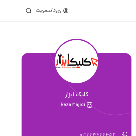
ورود/عضویت
کلیک ابزار
Reza Majidi
021663466452