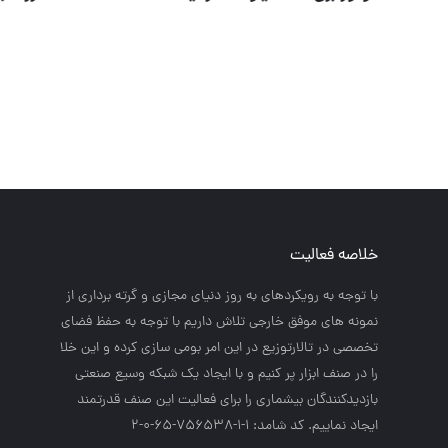
خلاصه فعالیت
با توجه به رويكردهاي به روز دنياي مجازي و گرته برداري از
نمونه هاي موفق خارجي تلاش داريم با توجه به حفظ فضاي
تخصصي در تالارتوزيع در اين امر بومي سازي كرده و اين خلا
را در صنف ابزار پر كنيم و با ايجاد يك شبكه وسيع صنعتي
بازديدكنندگان بيشماري را براي فعاليت اين صنف قدرتمند
ايجاد نماييم. کد شامد: 1-1-756538-65-0-2