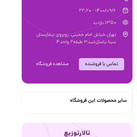
1400/09/6 - 22:20
1350 بازدید
تهران.خیابان امام خمینی. روبروی بیمارستان
سینا.پاساژرشید3 طبقه2 واحد4
تماس با فروشنده
مشاهده فروشگاه
سایر محصولات این فروشگاه
تالارتوزیع