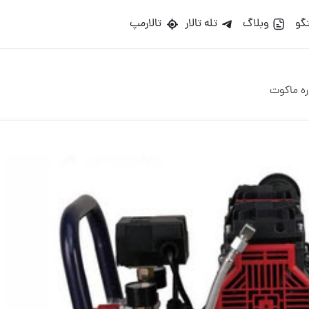
گو
وبلاگ
تله تالار
تالارمپ
ره ماکوت