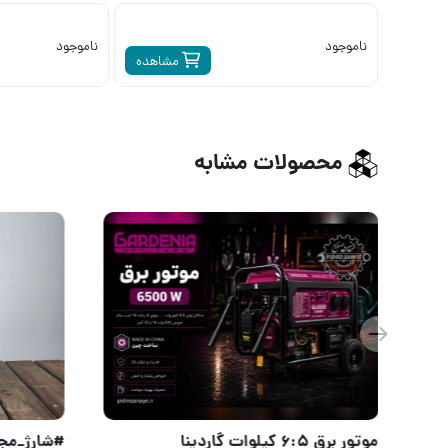
ناموجود
ناموجود
مشاهده
محصولات مشابه
موتور برق ۶:۵ کیلوات گاردین
موتور برق های هیوندا تعداد در کارتن : .. عدد به صورت خرده هم امکان پذیر هست 🟧لینک کانال روبیکا:🟧 ht