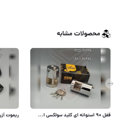
محصولات مشابه
قفل آویز ضد سرقت (شاکل بلند) باسل BASSEL