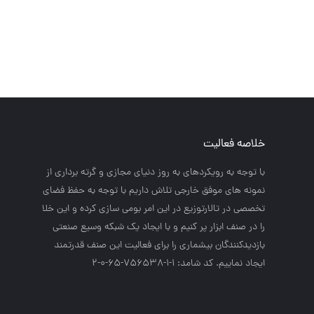
خلاصه فعالیت
با توجه به رويكردهاي به روز دنياي مجازي و گرته برداري از
نمونه هاي موفق خارجي تلاش داريم با توجه به حفظ فضاي
تخصصي در تالارتوزيع در اين امر بومي سازي كرده و اين خلا
را در صنف ابزار پر كنيم و با ايجاد يك شبكه وسيع صنعتي
بازديدكنندگان بيشماري را براي فعاليت اين صنف قدرتمند
ايجاد نماييم. کد شامد: 1-1-756538-65-0-2