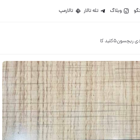
گو
وبلاگ
تله تالار
تالارمپ