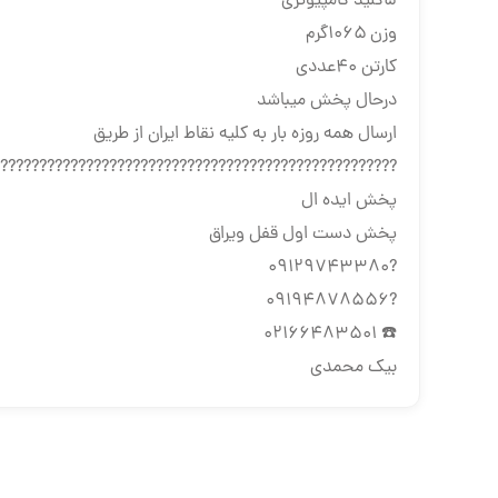
٥كليد كامپيوتري
وزن ١٠٦٥گرم
كارتن ٤٠عددي
درحال پخش ميباشد
ارسال همه روزه بار به كليه نقاط ايران از طريق
???????????????????????????????????????????????????
پخش ايده ال
پخش دست اول قفل ويراق
?09129743380
?09194878556
☎️ 02166483501
بيك محمدي