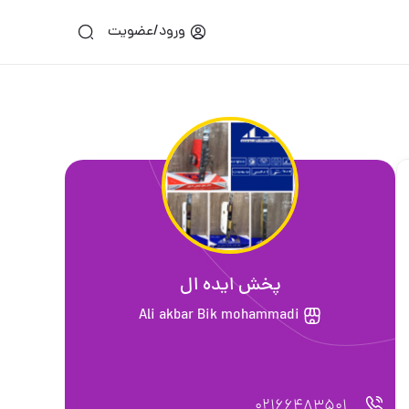
ورود/عضویت
پخش ایده ال
Ali akbar Bik mohammadi
02166483501