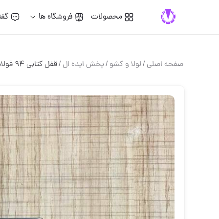
محصولات
فروشگاه ها
گفت
صفحه اصلی
/
لولا و كشو
/
پخش ایده ال
/
قفل كتابي ٩٤ فولادي ريچسون٥كليد كا