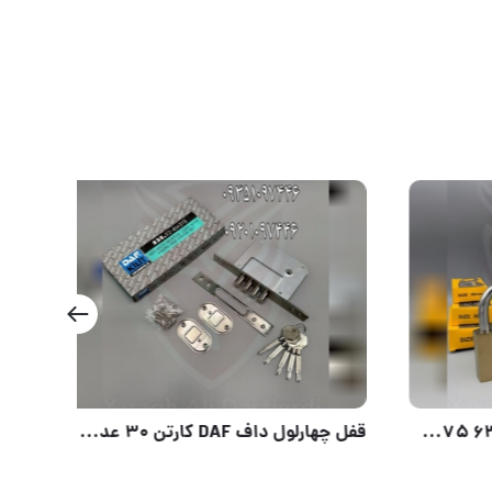
قفل آویز ۲۰ ۲۵ ۳۲ ۳۸ ۵۰ ۶۳ ۷۵ اچ تی ۲۵۲ HT252 ارسال بار به تمام نقاط کشور 09351097446 09201097446 02