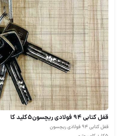
قفل كتابي ٩٤ فولادي ريچسون٥كليد كا
قفل كتابي ٩٤ فولادي ريچسون