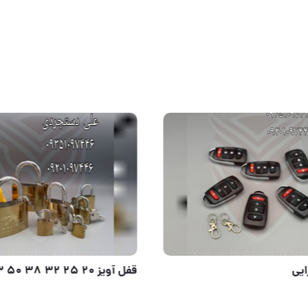
قفل ۹۰ استوانه ای کلید سولکسی اس بی ام SBM کارتن ۱۶ عدد ارسال بار به تمام نقاط کشور 09351097446 0920
ریموت آزرایی