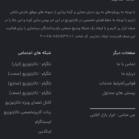
با توجه به رويكردهاي به روز دنياي مجازي و گرته برداري از نمونه هاي موفق خارجي تلاش
داريم با توجه به حفظ فضاي تخصصي در تالارتوزيع در اين امر بومي سازي كرده و اين خلا را در
صنف ابزار پر كنيم و با ايجاد يك شبكه وسيع صنعتي بازديدكنندگان بيشماري را براي فعاليت
اين صنف قدرتمند ايجاد نماييم. کد شامد: 1-1-756538-65-0-2
صفحات دیگر
شبکه های اجتماعی
تماس با ما
تلگرام - تالارتوزيع (ابزار)
درباره ما
تلگرام - تالارتوزيع (صمت)
قوانین/شرایط خدمات
تلگرام - تالارتوزيع (صنايع)
پرسش های متداول
تلگرام - تالارتوزیع (صنف)
کانال اعضای ویژه تالارتوزیع
ربات کاربرتخصصی تالارتوزیع
جی متاس - ابزار بازار آنلاین
اینستاگرام
لینکدین