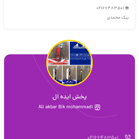
☎️ 02166483501
بيك محمدي
پخش ایده ال
Ali akbar Bik mohammadi
02166483501