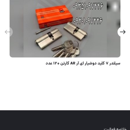
سیلندر ۷ سانت آپارتمانی کلید پله ای روملی ROMELI کارتن ۶۰ عدد
خلاصه فعالیت