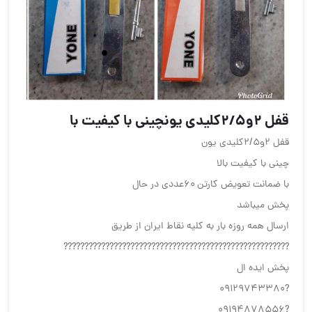
قفل ٢و٢/٥كليدي يونچيني با كيفيت با
قفل ٢و٢/٥كليدي يون
چيني با كيفيت بالا
با ضمانت تعويض كارتن ٦٠عددي در حال
پخش ميباشد
ارسال همه روزه بار به كليه نقاط ايران از طريق
??????????????????????????????????????????????????????
پخش ايده ال
?09129743380
?09194878556