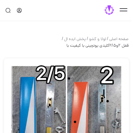
/
/
/
صفحه اصلی
لولا و كشو
پخش ایده ال
قفل ٢و٢/٥كليدي يونچيني با كيفيت با