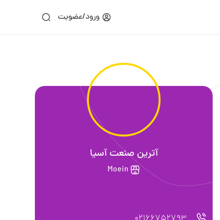
ورود/عضویت
آترین صنعت آسیا
Moein
02166752793