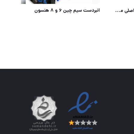
انبردست سیم چین ۶ و ۸ هنسون
#شا
⭐️ مینی فرز دسته بلند دیمردار اصلی مارک برجسته باس