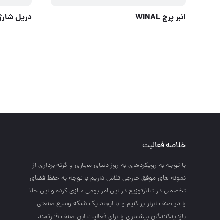
انبر پرچ WINAL
دریل شارژ
خلاصه فعالیت
با توجه به رويكردهاي به روز دنياي مجازي و گرته برداري از
نمونه هاي موفق خارجي تلاش داريم با توجه به حفظ فضاي
تخصصي در تالارتوزيع در اين امر بومي سازي كرده و اين خلا
را در صنف ابزار پر كنيم و با ايجاد يك شبكه وسيع صنعتي
بازديدكنندگان بيشماري را براي فعاليت اين صنف قدرتمند