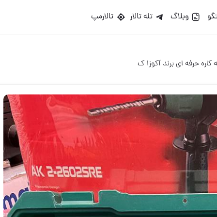
گو
وبلاگ
تله تالار
تالارمپ
اره حرفه ای برند آکوزا ک