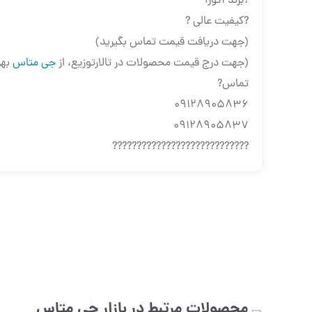
?برند آکوزا
?کیفیت عالی ?
(جهت دریافت قیمت تماس بگیرید)
(جهت درج قیمت محصولات در تالارتوزیع، از
جی متاس
بهر
تماس?
09128905836
09128905837
????????????????????????????
محصولات مرتبط در بازار
جی متاس