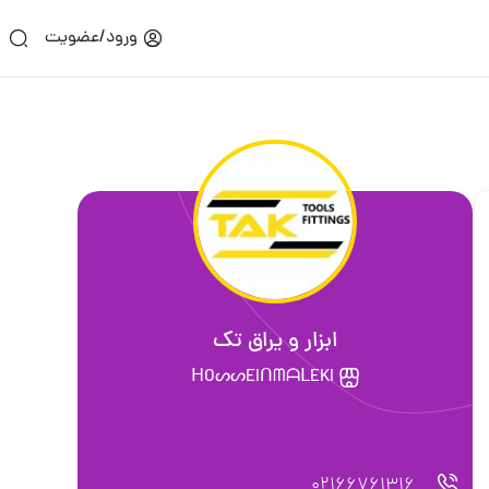
ورود/عضویت
ابزار و یراق تك
ᕼOᔕᔕEIᑎᗰᗩᒪEKI
021667613