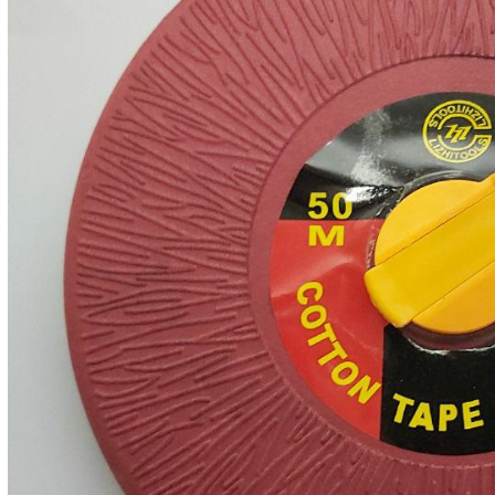
:29
244
خی
gtakmaleki
تما
سایر م