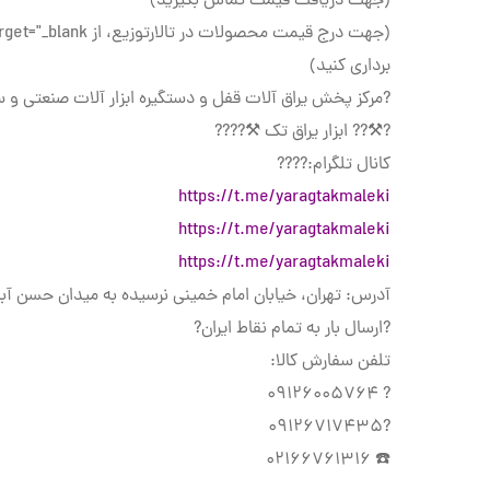
(جهت دریافت قیمت تماس بگیرید)
(جهت درج قیمت محصولات در تالارتوزیع، از
برداری کنید)
?️مرکز پخش یراق آلات قفل و دستگیره ابزار آلات صنعتی و ساختمانی
?⚒?? ابزار یراق تک ⚒????
کانال تلگرام:????
https://t.me/yaragtakmaleki
https://t.me/yaragtakmaleki
https://t.me/yaragtakmaleki
آدرس: تهران، خیابان امام خمینی نرسیده به میدان حسن آباد، کوچه شجاعی،
?ارسال بار به تمام نقاط ایران?
تلفن سفارش کالا:
? 09126005764
?09126717435
☎️ 02166761316