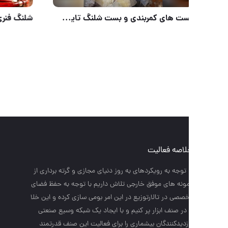
برس_سیمی_مسواکی_البرز
صفحات د
لاصه فعالیت
تماس با 
 توجه به رويكردهاي به روز دنياي مجازي و گرته برداري از
ونه هاي موفق خارجي تلاش داريم با توجه به حفظ فضاي
درباره ما
صصي در تالارتوزيع در اين امر بومي سازي كرده و اين خلا
قوانین/
 در صنف ابزار پر كنيم و با ايجاد يك شبكه وسيع صنعتي
پرسش ها
زديدكنندگان بيشماري را براي فعاليت اين صنف قدرتمند