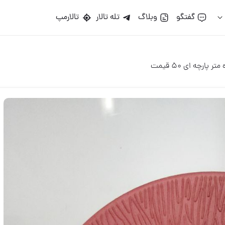
گو
وبلاگ
تله تالار
تالارمپ
ت
16