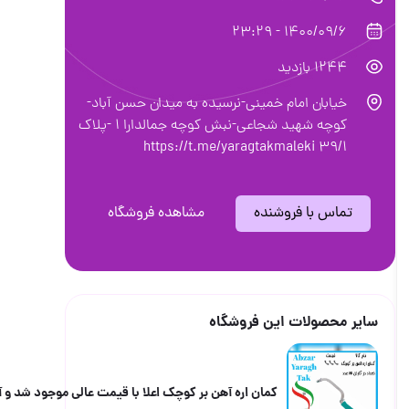
1400/09/6 - 23
1 بازدید
ابان امام خمینی-نرسیده به میدان حسن آباد-
كوچه شهید شجاعی-نبش كوچه جمالدارا ١ -پلاك
٣٩/١ https://t.me/yara
س با فروشنده
مشاهده فروشگاه
حصولات این فروشگاه
کمان اره آهن بر کوچک اعلا با قیمت عالی موجود شد و آماده توزیع می