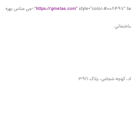
https://gmetas.com"
style="color:#008497" target="_blank">جی متاس بهره
بر
 پلاک ۳۹/۱