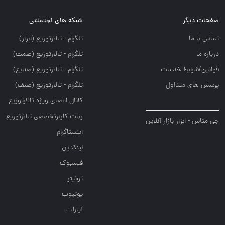
صفحات دیگر
شبکه های اجتماعی
تماس با ما
تلگرام - تالارتوزيع (ابزار)
درباره ما
تلگرام - تالارتوزيع (صمت)
قوانین/شرایط خدمات
تلگرام - تالارتوزيع (صنايع)
پرسش های متداول
تلگرام - تالارتوزیع (صنف)
کانال اعضای ویژه تالارتوزیع
ربات کاربرتخصصی تالارتوزیع
جی متاس - ابزار بازار آنلاین
اینستاگرام
لینکدین
فیسبوک
توئیتر
یوتیوب
آپارات