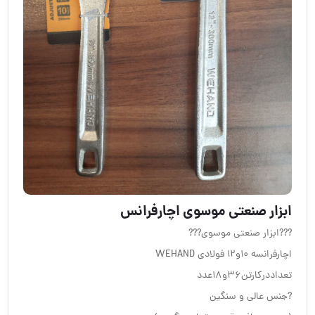
️️️ابزار صنعتی موسوی️️️ اچارفرانس
?️?️?️ابزار صنعتی موسوی?️?️?️
اچارفرانسه ۱۰و۱۲ فولادی WEHAND
تعداددرکارتن۳۶و۱۸عدد
?جنس عالی و سنگین