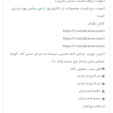
(جهت دریافت قیمت تماس بگیرید)
(جهت درج قیمت محصولات در تالارتوزیع، از
جی متاس
بهره برداری
کنید)
کانال تلگرام
https://t.me/abzarmoosavii
https://t.me/abzarmoosavii
https://t.me/abzarmoosavii
آدرس: تهران، خیابان امام خمینی، نرسیده به میدان حسن آباد، کوچه
شجاعی نبش پاساژ پنج ستاره پلاک ۶۰
☎️تلفن ثبت سفارش کالا:
☎️ 02166758407
☎️ 02166758408
☎️ 02166349142
☎️ 02166349132
?09125609401