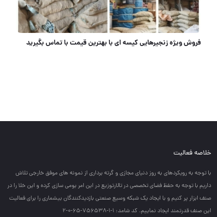
آسامکس ASAMAX
خلاصه فعالیت
با توجه به رويكردهاي به روز دنياي مجازي و گرته برداري از نمونه هاي موفق خارجي تلاش
داريم با توجه به حفظ فضاي تخصصي در تالارتوزيع در اين امر بومي سازي كرده و اين خلا را در
صنف ابزار پر كنيم و با ايجاد يك شبكه وسيع صنعتي بازديدكنندگان بيشماري را براي فعاليت
اين صنف قدرتمند ايجاد نماييم. کد شامد: 1-1-756538-65-0-2