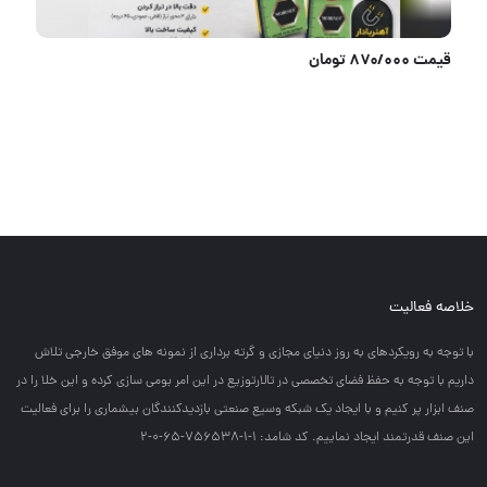
پخش فرچه سیمی دستی البرز
خلاصه فعالیت
با توجه به رويكردهاي به روز دنياي مجازي و گرته برداري از نمونه هاي موفق خارجي تلاش
داريم با توجه به حفظ فضاي تخصصي در تالارتوزيع در اين امر بومي سازي كرده و اين خلا را در
صنف ابزار پر كنيم و با ايجاد يك شبكه وسيع صنعتي بازديدكنندگان بيشماري را براي فعاليت
اين صنف قدرتمند ايجاد نماييم. کد شامد: 1-1-756538-65-0-2