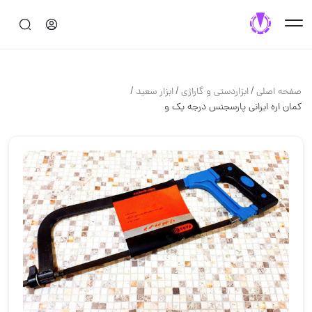
/
/
/
صفحه اصلی
ابزاردستی و گاراژی
ابزار سعید
كمان اره ايراني پارسجنس درجه يك و