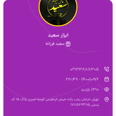
ابزار سعید
سعید فرزانه
02133888305
1400/09/6 - 23:49
1310 بازدید
تهران خیابان رجب زاده خیبان ابراهیمی کوچه امیری پلاک ۱۵ کد
پستی ۱۷۷5694115