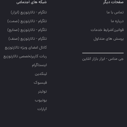
صفحات دیگر
شبکه های اجتماعی
تماس با ما
تلگرام - تالارتوزيع (ابزار)
درباره ما
تلگرام - تالارتوزيع (صمت)
قوانین/شرایط خدمات
تلگرام - تالارتوزيع (صنايع)
پرسش های متداول
تلگرام - تالارتوزیع (صنف)
کانال اعضای ویژه تالارتوزیع
ربات کاربرتخصصی تالارتوزیع
جی متاس - ابزار بازار آنلاین
اینستاگرام
لینکدین
فیسبوک
توئیتر
یوتیوب
آپارات