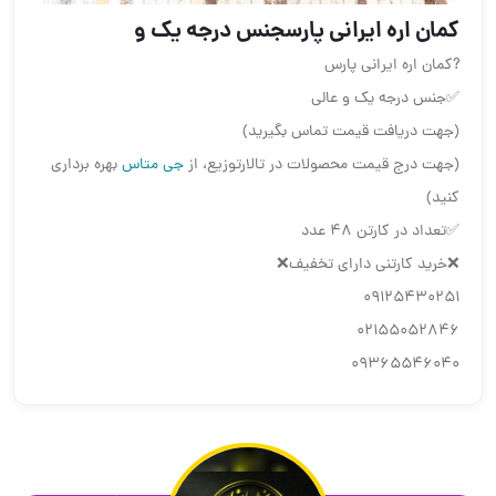
كمان اره ايراني پارسجنس درجه يك و
?كمان اره ايراني پارس
✅جنس درجه يك و عالي
(جهت دریافت قیمت تماس بگیرید)
(جهت درج قیمت محصولات در تالارتوزیع، از
جی متاس
بهره برداری
کنید)
✅تعداد در كارتن ٤٨ عدد
❌خريد كارتني داراي تخفيف❌
09125430251
02155052846
09365546040