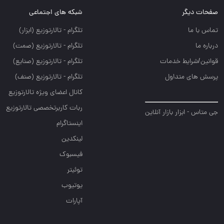
صفحات دیگر
شبکه های اجتماعی
تماس با ما
تلگرام - تالارتوزيع (ابزار)
درباره ما
تلگرام - تالارتوزيع (صمت)
قوانین/شرایط خدمات
تلگرام - تالارتوزيع (صنايع)
پرسش های متداول
تلگرام - تالارتوزیع (صنف)
کانال اعضای ویژه تالارتوزیع
ربات کاربرتخصصی تالارتوزیع
جی متاس - ابزار بازار آنلاین
اینستاگرام
لینکدین
فیسبوک
توئیتر
یوتیوب
آپارات