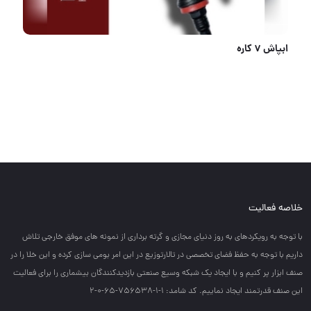
یکسر رینگیHT 252
خلاصه فعالیت
با توجه به رويكردهاي به روز دنياي مجازي و گرته برداري از نمونه هاي موفق خارجي تلاش
داريم با توجه به حفظ فضاي تخصصي در تالارتوزيع در اين امر بومي سازي كرده و اين خلا را در
صنف ابزار پر كنيم و با ايجاد يك شبكه وسيع صنعتي بازديدكنندگان بيشماري را براي فعاليت
اين صنف قدرتمند ايجاد نماييم. کد شامد: 1-1-756538-65-0-2