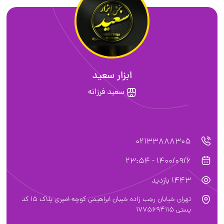
ابزار سعید
سعید فرزانه
02133888305
1400/09/6 - 23:54
1443 بازدید
تهران خیابان رجب زاده خیبان ابراهیمی کوچه امیری پلاک ۱۵ کد
پستی ۱۷۷5694115