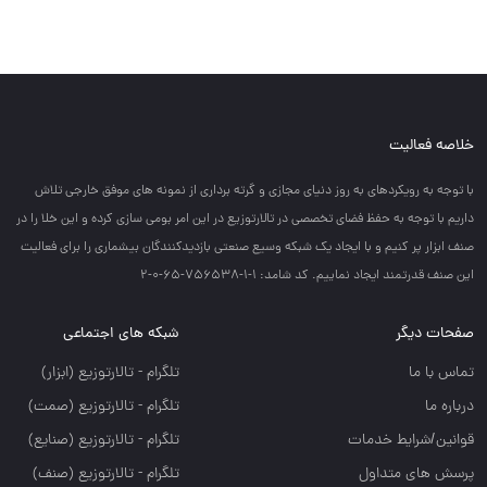
خلاصه فعالیت
با توجه به رويكردهاي به روز دنياي مجازي و گرته برداري از نمونه هاي موفق خارجي تلاش
داريم با توجه به حفظ فضاي تخصصي در تالارتوزيع در اين امر بومي سازي كرده و اين خلا را در
صنف ابزار پر كنيم و با ايجاد يك شبكه وسيع صنعتي بازديدكنندگان بيشماري را براي فعاليت
اين صنف قدرتمند ايجاد نماييم. کد شامد: 1-1-756538-65-0-2
صفحات دیگر
شبکه های اجتماعی
تماس با ما
تلگرام - تالارتوزيع (ابزار)
درباره ما
تلگرام - تالارتوزيع (صمت)
قوانین/شرایط خدمات
تلگرام - تالارتوزيع (صنايع)
پرسش های متداول
تلگرام - تالارتوزیع (صنف)