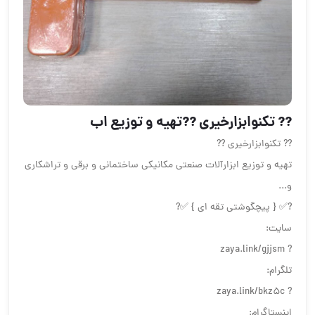
?? تکنوابزارخیری ??تهیه و توزیع اب
?? تکنوابزارخیری ??
تهیه و توزیع ابزارآلات صنعتی مکانیکی ساختمانی و برقی و تراشکاری
و...
?✅ { پیچگوشتی تقه ای } ✅?
سایت:
? zaya.link/gjjsm
تلگرام:
? zaya.link/bkz5c
اینستاگرام: