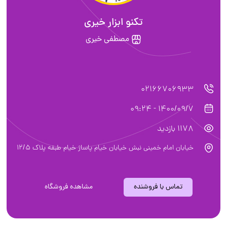
تکنو ابزار خیری
مصطفی خیری
02166706933
1400/09/7 - 09:24
1178 بازدید
خیابان امام خمینی نبش خیابان خیام پاساژ خیام طبقه پلاک ۱۲/۵
تماس با فروشنده
مشاهده فروشگاه