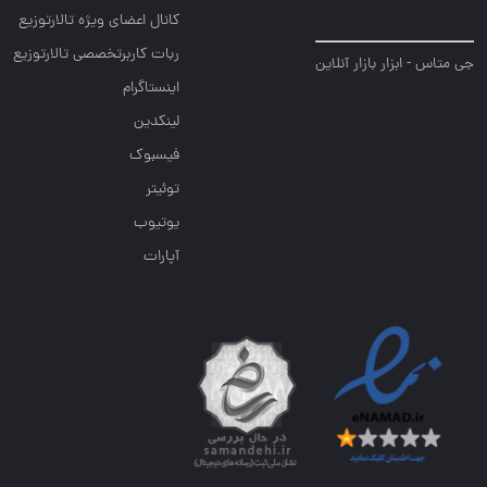
کانال اعضای ویژه تالارتوزیع
ربات کاربرتخصصی تالارتوزیع
جی متاس - ابزار بازار آنلاین
اینستاگرام
لینکدین
فیسبوک
توئیتر
یوتیوب
آپارات