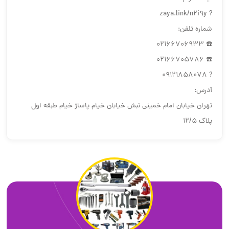
? zaya.link/n2i9y
شماره تلفن:
☎️ 02166706933
☎️ 02166705786
? 09121858078
آدرس:
تهران خیابان امام خمینی نبش خیابان خیام پاساژ خیام طبقه اول
پلاک ١٢/۵