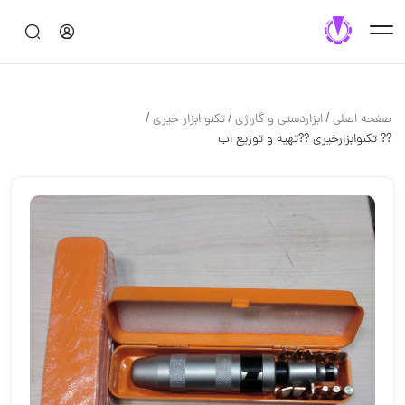
/
/
/
صفحه اصلی
ابزاردستی و گاراژی
تکنو ابزار خیری
?? تکنوابزارخیری ??تهیه و توزیع اب