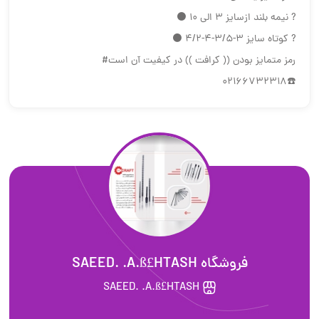
? نیمه بلند ازسایز ۳ الی ۱۰ ⚫
? کوتاه سایز ۳-۳/۵-۴-۴/۲ ⚫
رمز متمایز بودن (( کرافت )) در کیفیت آن است#
☎️02166732318
فروشگاه SAEED. .A.ß£HTASH
SAEED. .A.ß£HTASH