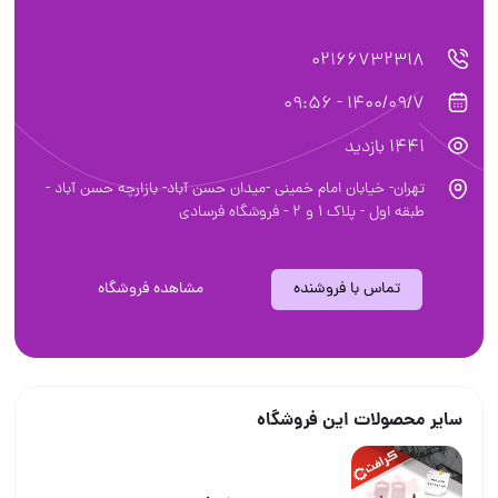
02166732318
1400/09/7 - 09:56
1441 بازدید
تهران- خیابان امام خمینی -میدان حسن آباد- بازارچه حسن آباد -
طبقه اول - پلاک ۱ و ۲ - فروشگاه فرسادی
تماس با فروشنده
مشاهده فروشگاه
سایر محصولات این فروشگاه