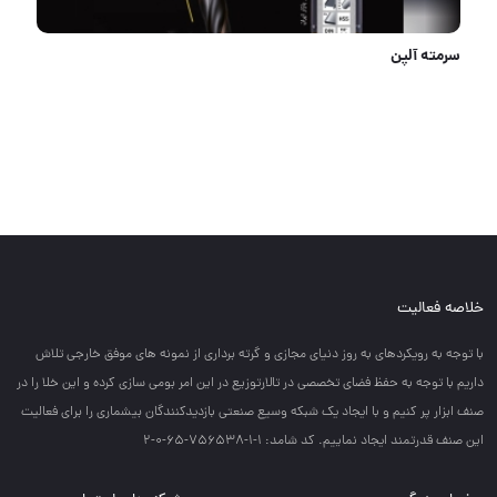
سرمته آلپن
خلاصه فعالیت
با توجه به رويكردهاي به روز دنياي مجازي و گرته برداري از نمونه هاي موفق خارجي تلاش
داريم با توجه به حفظ فضاي تخصصي در تالارتوزيع در اين امر بومي سازي كرده و اين خلا را در
صنف ابزار پر كنيم و با ايجاد يك شبكه وسيع صنعتي بازديدكنندگان بيشماري را براي فعاليت
اين صنف قدرتمند ايجاد نماييم. کد شامد: 1-1-756538-65-0-2