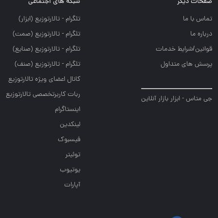
صفحات دیگر
شبکه های اجتماعی
تماس با ما
تلگرام - تالارتوزيع (ابزار)
درباره ما
تلگرام - تالارتوزيع (صمت)
قوانین/شرایط خدمات
تلگرام - تالارتوزيع (صنايع)
پرسش های متداول
تلگرام - تالارتوزیع (صنف)
کانال اعضای ویژه تالارتوزیع
ربات کاربرتخصصی تالارتوزیع
جی متاس - ابزار بازار آنلاین
اینستاگرام
لینکدین
فیسبوک
توئیتر
یوتیوب
آپارات