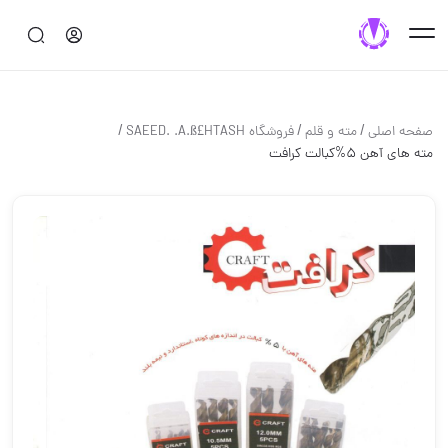
/
/
/
صفحه اصلی
مته و قلم
فروشگاه SAEED. .A.ß£HTASH
مته های آهن ۵%کبالت کرافت