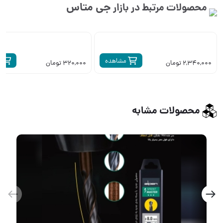
جی متاس
محصولات مرتبط در بازار
مشاهده
م
2,340,000 تومان
320,000 تومان
محصولات مشابه