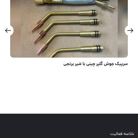
سانترال co2 رو دستگاهی
خلاصه فعالیت