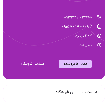
09335473995
1400/09/7 - 09:59
1124 بازدید
حسن آباد
تماس با فروشنده
مشاهده فروشگاه
سایر محصولات این فروشگاه