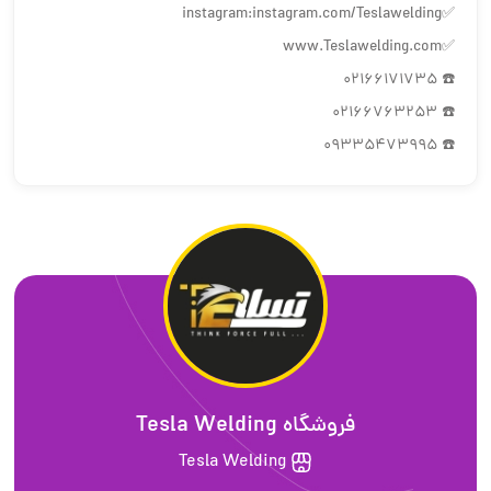
✅instagram:instagram.com/Teslawelding
✅www.Teslawelding.com
☎️ 02166171735
☎️ 02166763253
☎️ 09335473995
فروشگاه Tesla Welding
Tesla Welding