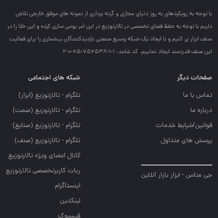
با توجه به رويكردهاي به روز دنياي مجازي و گرته برداري از نمونه هاي موفق خارجي تلاش
داريم با توجه به حفظ فضاي تخصصي در تالارتوزيع در اين امر بومي سازي كرده و اين خلا را در
صنف ابزار پر كنيم و با ايجاد يك شبكه وسيع صنعتي بازديدكنندگان بيشماري را براي فعاليت
اين صنف قدرتمند ايجاد نماييم. کد شامد: 1-1-756538-65-0-2
صفحات دیگر
شبکه های اجتماعی
تماس با ما
تلگرام - تالارتوزيع (ابزار)
درباره ما
تلگرام - تالارتوزيع (صمت)
قوانین/شرایط خدمات
تلگرام - تالارتوزيع (صنايع)
پرسش های متداول
تلگرام - تالارتوزیع (صنف)
کانال اعضای ویژه تالارتوزیع
ربات کاربرتخصصی تالارتوزیع
جی متاس - ابزار بازار آنلاین
اینستاگرام
لینکدین
فیسبوک