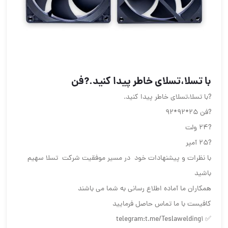
با تسلا،تسلای خاطر پیدا کنید.?فن
?با تسلا،تسلای خاطر پیدا کنید.
?فن ۲۵*۹۲*۹۲
?۲۴ ولت
?۲۵ آمپر
با نظرات و پیشنهادات خود در مسیر موفقیت شرکت تسلا سهیم
باشید
همکاران ما آماده اطلاع رسانی به شما می باشند
کافیست با ما تماس حاصل فرمایید
✅ telegram:t.me/Teslawelding1