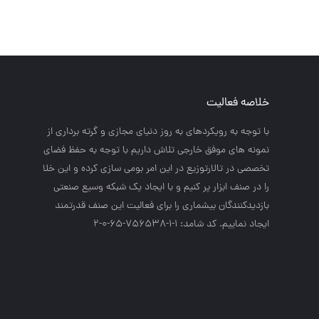
خلاصه فعالیت
با توجه به رويكردهاي به روز دنياي مجازي و گرته برداري از
نمونه هاي موفق خارجي تلاش داريم با توجه به حفظ فضاي
تخصصي در تالارتوزيع در اين امر بومي سازي كرده و اين خلا
را در صنف ابزار پر كنيم و با ايجاد يك شبكه وسيع صنعتي
بازديدكنندگان بيشماري را براي فعاليت اين صنف قدرتمند
ايجاد نماييم. کد شامد: 1-1-756538-65-0-2