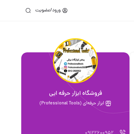
ورود/عضویت
فروشگاه ابزار حرفه ایی
ابزار حرفه‌ای (Professional Tools)
09122600952