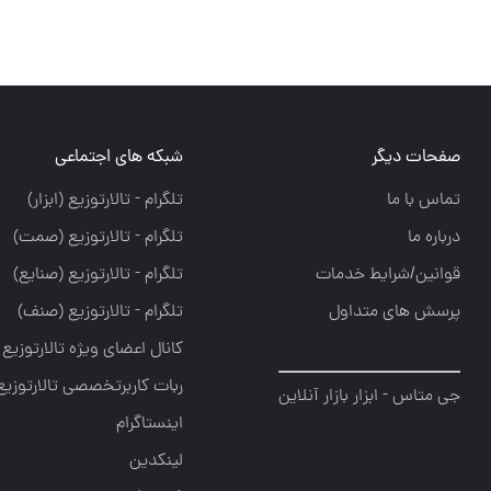
صفحات دیگر
شبکه های اجتماعی
تماس با ما
تلگرام - تالارتوزيع (ابزار)
درباره ما
تلگرام - تالارتوزيع (صمت)
قوانین/شرایط خدمات
تلگرام - تالارتوزيع (صنايع)
پرسش های متداول
تلگرام - تالارتوزیع (صنف)
کانال اعضای ویژه تالارتوزیع
ربات کاربرتخصصی تالارتوزیع
جی متاس - ابزار بازار آنلاین
اینستاگرام
لینکدین