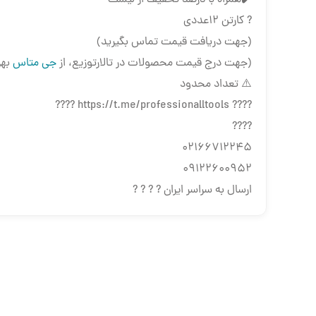
✔️همراه با درصد تخفیف از لیست
? کارتن ۱۲عددی
(جهت دریافت قیمت تماس بگیرید)
(جهت درج قیمت محصولات در تالارتوزیع، از
جی متاس
بهر
⚠️ تعداد محدود
???? https://t.me/professionalltools ????
????
02166712245
09122600952
ارسال به سراسر ایران ? ? ? ?