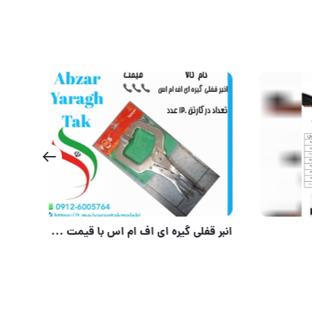
کی
آچارهای یکسر آرتمن