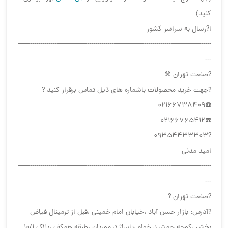
کنید)
ا?رسال به سراسر کشور
-----------------------------------------------------------------------------------------------
---
?صنعت تهران ⚒
?جهت خرید محصولات باشماره های ذیل تماس برقرار کنید ?
☎️02166738409
☎️02166765412
?09354433303
امید مدنی
-----------------------------------------------------------------------------------------------
---
?صنعت تهران ?
?آدرس: بازار حسن آباد ،خیابان امام خمینی ،قبل از ترمینال فیاض
بخش ،کوچه جمشید خواه ،پاساژ تیموریان ،طبقه همکف ،پلاک ۱۰/۱