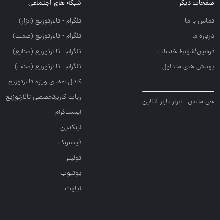
صفحات دیگر
شبکه های اجتماعی
تماس با ما
تلگرام - تالارتوزيع (ابزار)
درباره ما
تلگرام - تالارتوزيع (صمت)
قوانین/شرایط خدمات
تلگرام - تالارتوزيع (صنايع)
پرسش های متداول
تلگرام - تالارتوزیع (صنف)
کانال اعضای ویژه تالارتوزیع
ربات کاربرتخصصی تالارتوزیع
جی متاس - ابزار بازار آنلاین
اینستاگرام
لینکدین
فیسبوک
توئیتر
یوتیوب
آپارات