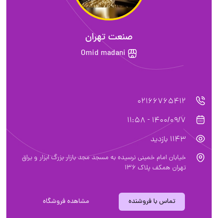
صنعت تهران
Omid madani
02166765412
1400/09/7 - 11:58
1143 بازدید
خیابان امام خمینی نرسیده به مسجد مجد بازار بزرگ ابزار و یراق
تهران همکف پلاک ۱۳۶
تماس با فروشنده
مشاهده فروشگاه