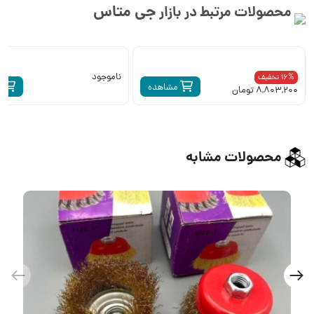
جی متاس
محصولات مرتبط در بازار
ناموجود
16% تخفیف
مشاهده
م
8,803,200 تومان
محصولات مشابه