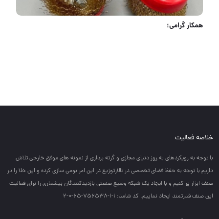
همکار گرامی؛
خلاصه فعالیت
با توجه به رويكردهاي به روز دنياي مجازي و گرته برداري از نمونه هاي موفق خارجي تلاش
داريم با توجه به حفظ فضاي تخصصي در تالارتوزيع در اين امر بومي سازي كرده و اين خلا را در
صنف ابزار پر كنيم و با ايجاد يك شبكه وسيع صنعتي بازديدكنندگان بيشماري را براي فعاليت
اين صنف قدرتمند ايجاد نماييم. کد شامد: 1-1-756538-65-0-2