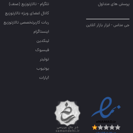
پرسش های متداول
تلگرام - تالارتوزیع (صنف)
کانال اعضای ویژه تالارتوزیع
ربات کاربرتخصصی تالارتوزیع
جی متاس - ابزار بازار آنلاین
اینستاگرام
لینکدین
فیسبوک
توئیتر
یوتیوب
آپارات