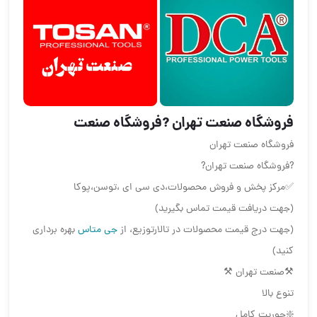
فروشگاه صنعت تهران ?فروشگاه صنعت
فروشگاه صنعت تهران
?فروشگاه صنعت تهران?
✅مرکز پخش و فروش محصولات،دی سی ای ،توسن،پوکا
(جهت دریافت قیمت تماس بگیرید)
(جهت درج قیمت محصولات در تالارتوزیع، از
جی متاس
بهره برداری
کنید)
⚒صنعت تهران ⚒
تنوع بالا
❇️جوریت کامل