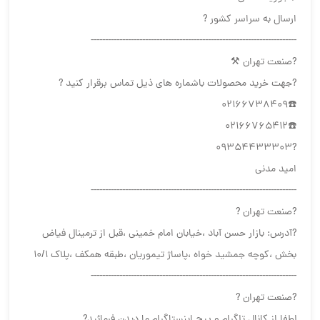
ارسال به سراسر کشور ?
------------------------------------------------------------------------
?صنعت تهران ⚒
?جهت خرید محصولات باشماره های ذیل تماس برقرار کنید ?
☎️02166738409
☎️02166765412
?09354433303
امید مدنی
------------------------------------------------------------------------
?صنعت تهران ?
?آدرس: بازار حسن آباد ،خیابان امام خمینی ،قبل از ترمینال فیاض
بخش ،کوچه جمشید خواه ،پاساژ تیموریان ،طبقه همکف ،پلاک ۱۰/۱
------------------------------------------------------------------------
?صنعت تهران ?
لطفا از کانال تلگرام و پیج اینستاگرام ما دیدن فرمائید?