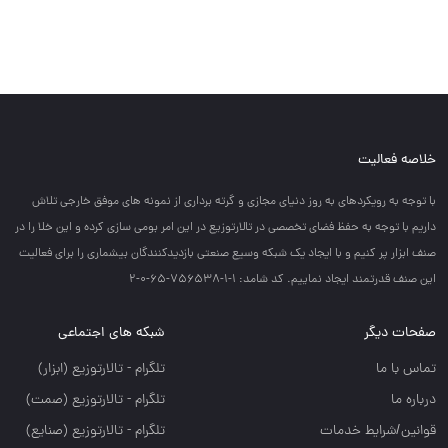
خلاصه فعالیت
با توجه به رويكردهاي به روز دنياي مجازي و گرته برداري از نمونه هاي موفق خارجي تلاش
داريم با توجه به حفظ فضاي تخصصي در تالارتوزيع در اين امر بومي سازي كرده و اين خلا را در
صنف ابزار پر كنيم و با ايجاد يك شبكه وسيع صنعتي بازديدكنندگان بيشماري را براي فعاليت
اين صنف قدرتمند ايجاد نماييم. کد شامد: 1-1-756538-65-0-2
صفحات دیگر
شبکه های اجتماعی
تماس با ما
تلگرام - تالارتوزيع (ابزار)
درباره ما
تلگرام - تالارتوزيع (صمت)
قوانین/شرایط خدمات
تلگرام - تالارتوزيع (صنايع)