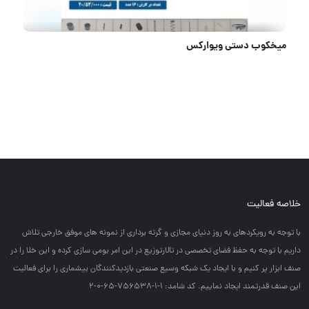
میخکوب دستی ویوارکس
خلاصه فعالیت
با توجه به رويكردهاي به روز دنياي مجازي و گرته برداري از نمونه هاي موفق خارجي تلاش
داريم با توجه به حفظ فضاي تخصصي در تالارتوزيع در اين امر بومي سازي كرده و اين خلا را در
صنف ابزار پر كنيم و با ايجاد يك شبكه وسيع صنعتي بازديدكنندگان بيشماري را براي فعاليت
اين صنف قدرتمند ايجاد نماييم. کد شامد: 1-1-756538-65-0-2