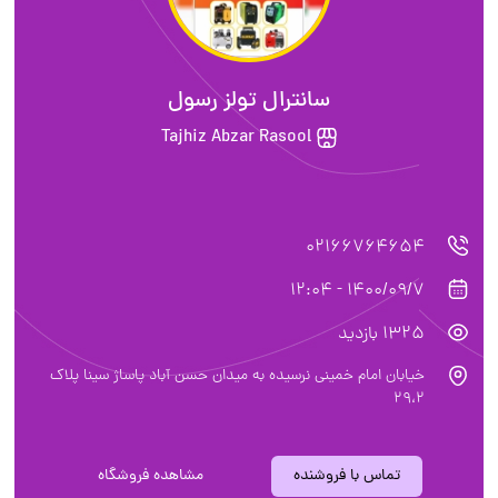
سانترال تولز رسول
Tajhiz Abzar Rasool
02166764654
1400/09/7 - 12:04
1325 بازدید
خیابان امام خمینی نرسیده به میدان حسن آباد پاساژ سینا پلاک
۲۹،۲
تماس با فروشنده
مشاهده فروشگاه