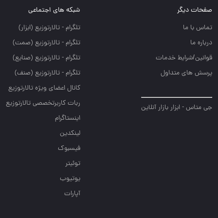
صفحات دیگر
شبکه های اجتماعی
تماس با ما
تلگرام - تالارتوزيع (ابزار)
درباره ما
تلگرام - تالارتوزيع (صمت)
قوانین/شرایط خدمات
تلگرام - تالارتوزيع (صنايع)
پرسش های متداول
تلگرام - تالارتوزیع (صنف)
کانال اعضای ویژه تالارتوزیع
ربات کاربرتخصصی تالارتوزیع
جی متاس - ابزار بازار آنلاین
اینستاگرام
لینکدین
فیسبوک
توئیتر
یوتیوب
آپارات