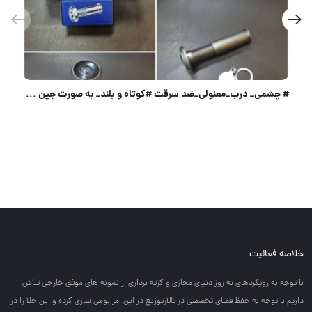
سیلندر TONI
در قفل برقی روملی⭐️
خلاصه فعالیت
با توجه به رويكردهاي به روز دنياي مجازي و گرته برداري از نمونه هاي موفق خارجي تلاش
داريم با توجه به حفظ فضاي تخصصي در تالارتوزيع در اين امر بومي سازي كرده و اين خلا را در