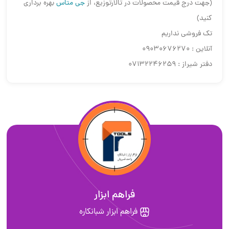
(جهت درج قیمت محصولات در تالارتوزیع، از
جی متاس
بهره برداری
کنید)
تک فروشی نداریم
آنلاین : 09030676270
دفتر شیراز : 07132246259
فراهم ابزار
فراهم ابزار شبانکاره