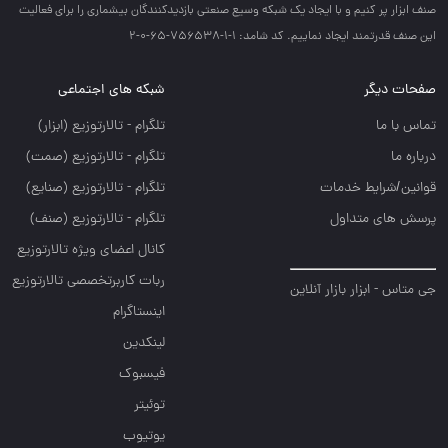
صنف ابزار پر كنيم و با ايجاد يك شبكه وسيع صنعتي بازديدكنندگان بيشماري را براي فعاليت
اين صنف قدرتمند ايجاد نماييم. کد شامد: 1-1-756538-65-0-2
صفحات دیگر
شبکه های اجتماعی
تماس با ما
تلگرام - تالارتوزيع (ابزار)
درباره ما
تلگرام - تالارتوزيع (صمت)
قوانین/شرایط خدمات
تلگرام - تالارتوزيع (صنايع)
پرسش های متداول
تلگرام - تالارتوزیع (صنف)
کانال اعضای ویژه تالارتوزیع
ربات کاربرتخصصی تالارتوزیع
جی متاس - ابزار بازار آنلاین
اینستاگرام
لینکدین
فیسبوک
توئیتر
یوتیوب