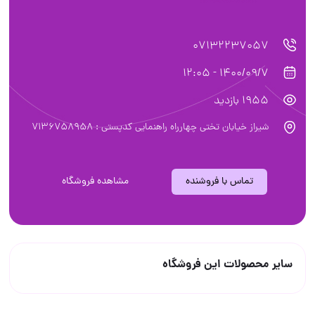
07132237057
1400/09/7 - 12:05
1955 بازدید
شیراز خیابان تختی چهارراه راهنمایی کدپستی : 7136758958
تماس با فروشنده
مشاهده فروشگاه
سایر محصولات این فروشگاه