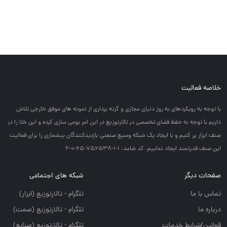
خلاصه فعالیت
با توجه به رويكردهاي به روز دنياي مجازي و گرته برداري از نمونه هاي موفق خارجي تلاش
داريم با توجه به حفظ فضاي تخصصي در تالارتوزيع در اين امر بومي سازي كرده و اين خلا را در
صنف ابزار پر كنيم و با ايجاد يك شبكه وسيع صنعتي بازديدكنندگان بيشماري را براي فعاليت
اين صنف قدرتمند ايجاد نماييم. کد شامد: 1-1-756538-65-0-2
صفحات دیگر
شبکه های اجتماعی
تماس با ما
تلگرام - تالارتوزيع (ابزار)
درباره ما
تلگرام - تالارتوزيع (صمت)
قوانین/شرایط خدمات
تلگرام - تالارتوزيع (صنايع)