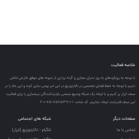
خلاصه فعالیت
با توجه به رويكردهاي به روز دنياي مجازي و گرته برداري از نمونه هاي موفق خارجي تلاش
داريم با توجه به حفظ فضاي تخصصي در تالارتوزيع در اين امر بومي سازي كرده و اين خلا را در
صنف ابزار پر كنيم و با ايجاد يك شبكه وسيع صنعتي بازديدكنندگان بيشماري را براي فعاليت
اين صنف قدرتمند ايجاد نماييم. کد شامد: 1-1-756538-65-0-2
صفحات دیگر
شبکه های اجتماعی
تماس با ما
تلگرام - تالارتوزيع (ابزار)