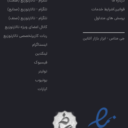
درباره ما
تلگرام - تالارتوزيع (صمت)
قوانین/شرایط خدمات
تلگرام - تالارتوزيع (صنايع)
پرسش های متداول
تلگرام - تالارتوزیع (صنف)
کانال اعضای ویژه تالارتوزیع
ربات کاربرتخصصی تالارتوزیع
جی متاس - ابزار بازار آنلاین
اینستاگرام
لینکدین
فیسبوک
توئیتر
یوتیوب
آپارات