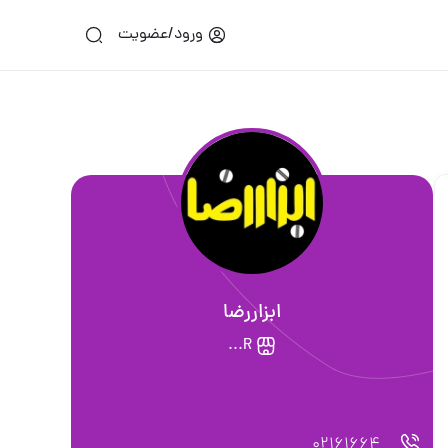
ورود/عضویت
ابزاررضا
‌R...
02161664