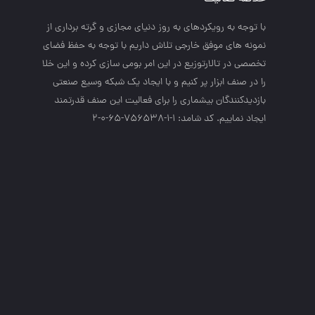
با توجه به رويكردهاي به روز دنياي مجازي و گرته برداري از
نمونه هاي موفق خارجي تلاش داريم با توجه به حفظ فضاي
تخصصي در تالارتوزيع در اين امر بومي سازي كرده و اين خلا
را در صنف ابزار پر كنيم و با ايجاد يك شبكه وسيع صنعتي
بازديدكنندگان بيشماري را براي فعاليت اين صنف قدرتمند
ايجاد نماييم. کد شامد: 1-1-756538-65-0-2