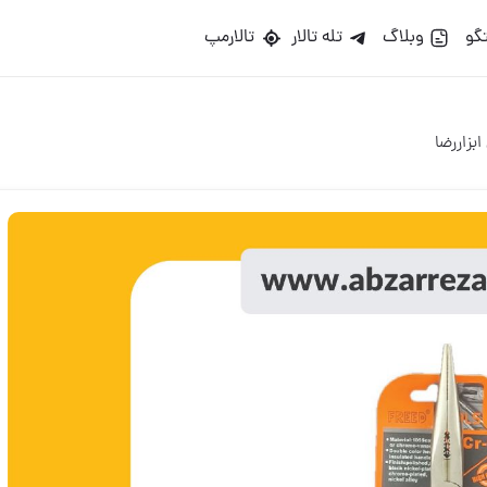
گو
وبلاگ
تله تالار
تالارمپ
بزاررضا ️