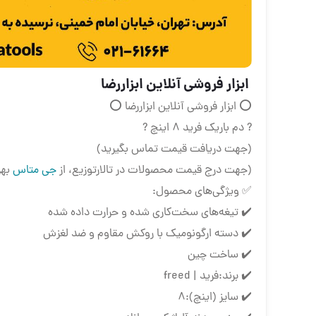
️ ابزار فروشی آنلاین ابزاررضا ️
⭕️ ابزار فروشی آنلاین ابزاررضا ⭕️
? دم باریک فرید 8 اینچ ?
(جهت دریافت قیمت تماس بگیرید)
(جهت درج قیمت محصولات در تالارتوزیع، از
جی متاس
بهر
✅ ویژگی‌های محصول:
✔️ تیغه‌های سخت‌کاری شده و حرارت داده شده
✔️ دسته ارگونومیک با روکش مقاوم و ضد لغزش
✔️ ساخت چین
✔️ برند:فرید | freed
✔️ سایز (اینچ):8