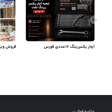
پیستوله برقی ۶۰۰ وات با موتور پرقدرت کم صدا و سیستم رنگ HVLP پاشش یکنواخت رنگ را به صورت عمودی و افق
آچار یکسررینگ ۱۶
خلاصه فعالیت