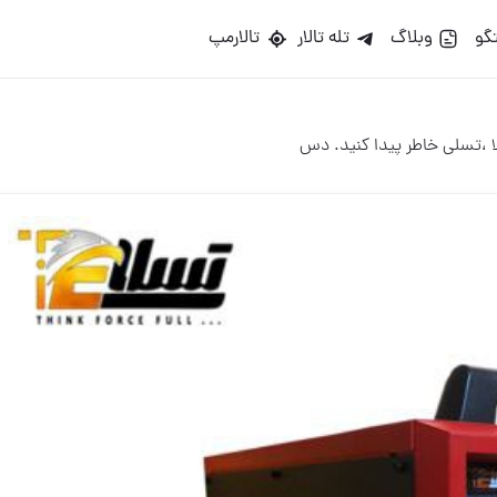
گو
وبلاگ
تله تالار
تالارمپ
ا ،تسلی خاطر پیدا کنید. ️دس