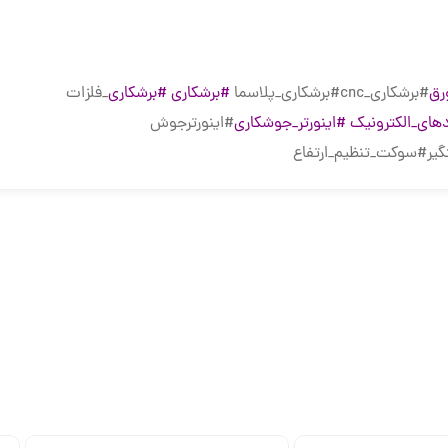
رق
#برشکاری_cnc#برشکاری_پلاسما
#برشکاری
#برشکاری
_فلزات
های_الکترونیک
#اینورتر_جوشکاری
#اینورترجوش
گیر#سوکت_تنظیم_ارتفاع