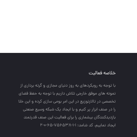
خلاصه فعالیت
با توجه به رويكردهاي به روز دنياي مجازي و گرته برداري از
نمونه هاي موفق خارجي تلاش داريم با توجه به حفظ فضاي
تخصصي در تالارتوزيع در اين امر بومي سازي كرده و اين خلا
را در صنف ابزار پر كنيم و با ايجاد يك شبكه وسيع صنعتي
بازديدكنندگان بيشماري را براي فعاليت اين صنف قدرتمند
ايجاد نماييم. کد شامد: 1-1-756538-65-0-2