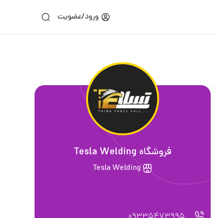
ورود/عضویت
فروشگاه Tesla Welding
Tesla Welding
09335473995