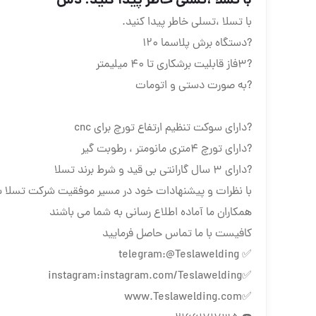
با تسلا ،تسلی خاطر پیدا کنید. ️دس
با تسلا ،تسلی خاطر پیدا کنید.
?️دستگاه برش پلاسما 120
?️3فاز قابلیت برشکاری تا 40 میلیمتر
?️به صورت دستی و اتومات
?️دارای سوکت تنظیم ارتفاع تورچ برای cnc
?️دارای تورچ 4متری مانومتر ، رطوبت گیر
?️دارای 3 سال گارانتی بی قید و شرط برند تسلا
با نظرات و پیشنهادات خود در مسیر موفقیت شرکت تسلا 
همکاران ما آماده اطلاع رسانی به شما می باشند
کافیست با ما تماس حاصل فرمایید
✅ telegram:@Teslawelding
✅instagram:instagram.com/Teslawelding
✅www.Teslawelding.com