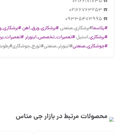
☎️ 02166171735
☎️ 02166763253
☎️ 09335473995
#پلاسما
#برشکاری_صنعتی
#برشکاری_ورق_آهن
#برشکاری_و
#برشکاری
_استیل
#تعمیرات_تخصصی_اینورتر
#تعمیرات_برد
#جوشکاری_صنعتی
#اینورتر_صنعتی#تورچ_جوشکاری#رطوبت
محصولات مرتبط در بازار
جی متاس