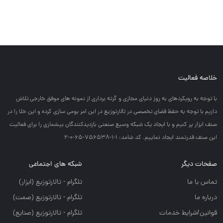
خلاصه فعالیت
با توجه به رويكردهاي به روز دنياي مجازي و گرته برداري از نمونه هاي موفق خارجي تلاش
داريم با توجه به حفظ فضاي تخصصي در تالارتوزيع در اين امر بومي سازي كرده و اين خلا را در
صنف ابزار پر كنيم و با ايجاد يك شبكه وسيع صنعتي بازديدكنندگان بيشماري را براي فعاليت
اين صنف قدرتمند ايجاد نماييم. کد شامد: 1-1-756538-65-0-2
صفحات دیگر
شبکه های اجتماعی
تماس با ما
تلگرام - تالارتوزيع (ابزار)
درباره ما
تلگرام - تالارتوزيع (صمت)
قوانین/شرایط خدمات
تلگرام - تالارتوزيع (صنايع)