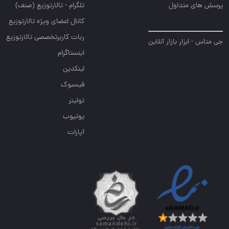
پرسش های متداول
تلگرام - تالارتوزیع (صنف)
کانال اعضای ویژه تالارتوزیع
ربات کاربرتخصصی تالارتوزیع
جی متاس - ابزار بازار آنلاین
اینستاگرام
لینکدین
فیسبوک
توئیتر
یوتیوب
آپارات