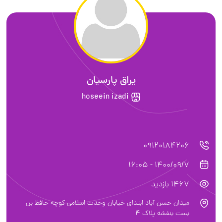
یراق پارسیان
hoseein izadi
09120184206
1400/09/7 - 16:05
1467 بازدید
میدان حسن آباد ابتدای خیابان وحدت اسلامی کوچه حافظ بن
بست بنفشه پلاک ۴