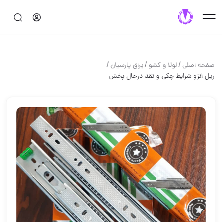
/
/
/
صفحه اصلی
لولا و كشو
یراق پارسیان
ریل انزو شرایط چکی و نقد درحال پخش