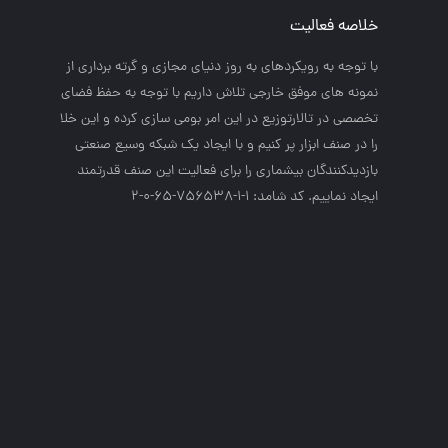
خلاصه فعالیت
با توجه به رويكردهاي به روز دنياي مجازي و گرته برداري از
نمونه هاي موفق خارجي تلاش داريم با توجه به حفظ فضاي
تخصصي در تالارتوزيع در اين امر بومي سازي كرده و اين خلا
را در صنف ابزار پر كنيم و با ايجاد يك شبكه وسيع صنعتي
بازديدكنندگان بيشماري را براي فعاليت اين صنف قدرتمند
ايجاد نماييم. کد شامد: 1-1-756538-65-0-2