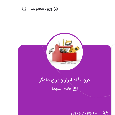
ورود/عضویت
فروشگاه ابزار و یراق دادگر
خادم الشهدا
02166763698