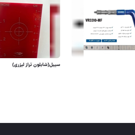
بست های کمربندی و بست شلنگ تایوان،ترک وایرانی
میخکوب