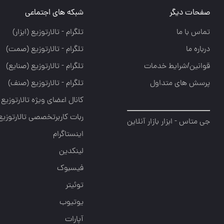
صفحات دیگر
شبکه های اجتماعی
تماس با ما
تلگرام - تالارتوزيع (ابزار)
درباره ما
تلگرام - تالارتوزيع (صمت)
قوانین/شرایط خدمات
تلگرام - تالارتوزيع (صنايع)
پرسش های متداول
تلگرام - تالارتوزیع (صنف)
کانال اعضای ویژه تالارتوزیع
ربات کاربرتخصصی تالارتوزیع
جی متاس - ابزار بازار آنلاین
اینستاگرام
لینکدین
فیسبوک
توئیتر
یوتیوب
آپارات