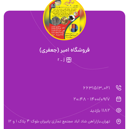
فروشگاه امیر (جعفری)
r _ j
021_6631513
1400/09/7 - 20:48
1182 بازدید
تهران_بازارآهن شاد آباد مجتمع تجاری پاییزان بلوک ۴ پلاک ۱ و ۱۲