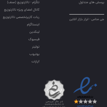
پرسش های متداول
تلگرام - تالارتوزیع (صنف)
کانال اعضای ویژه تالارتوزیع
ربات کاربرتخصصی تالارتوزیع
جی متاس - ابزار بازار آنلاین
اینستاگرام
لینکدین
فیسبوک
توئیتر
یوتیوب
آپارات