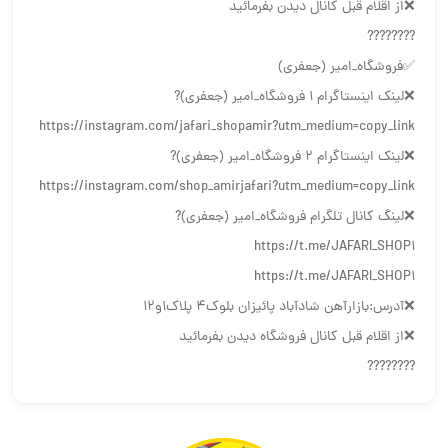
❌از اقلام قبل کانال دیدن بفرمائید
????????
✅فروشگاه_امیر (جعفری)
❌لینک اینستاگرام 1 فروشگاه_امیر (جعفری)?
https://instagram.com/jafari_shopamir?utm_medium=copy_link
❌لینک اینستاگرام 2 فروشگاه_امیر (جعفری)?
https://instagram.com/shop_amirjafari?utm_medium=copy_link
❌لینگ کانال تلگرام فروشگاه_امیر (جعفری)?
https://t.me/JAFARI_SHOP1
https://t.me/JAFARI_SHOP1
❌آدرس:بازارآهن شادآباد پائیزان بلوک۴ پلاک۱و۱۲
❌از اقلام قبل کانال فروشگاه دیدن بفرمائید
????????