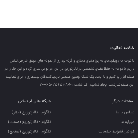
خلاصه فعالیت
با توجه به رويكردهاي به روز دنياي مجازي و گرته برداري از نمونه هاي موفق خارجي تلاش
داريم با توجه به حفظ فضاي تخصصي در تالارتوزيع در اين امر بومي سازي كرده و اين خلا را در
صنف ابزار پر كنيم و با ايجاد يك شبكه وسيع صنعتي بازديدكنندگان بيشماري را براي فعاليت
اين صنف قدرتمند ايجاد نماييم. کد شامد: 1-1-756538-65-0-2
صفحات دیگر
شبکه های اجتماعی
تماس با ما
تلگرام - تالارتوزيع (ابزار)
درباره ما
تلگرام - تالارتوزيع (صمت)
قوانین/شرایط خدمات
تلگرام - تالارتوزيع (صنايع)