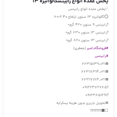
پخش عمده انواع رابیتسگالوانیزه 13
✅پخش عمده انواع رابیتس
⭕گالوانیزه 13 ستون ارتفاع 2,40×60
?رابیتس 9 ستون 420 گرم=
?رابیتس 13 ستون 630 گرم=
?رابیتس 13 ستون 820 گرم=
#فروشگاه_امیر
(جعفری)
#رابیتس
☎️021_66315139
☎️021_66318314
☎️021_66317184
?09122372765
?09123851291
❌تحویل باربری بدون هزینه پسکرایه
⬜️⬛️???????